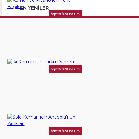
EN YENILER
Sepette %20 İndirim
Keman ve Piyano için Türk Ezgileri
350,00TL
SEPETE EKLE
Sepette %20 İndirim
İki Keman için Türkü Demeti
100,00TL
SEPETE EKLE
Sepette %20 İndirim