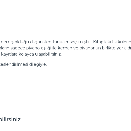
iş olduğu düşünülen türküler seçilmiştir. Kitaptaki türkülerin ç
çaların sadece piyano eşliği ile keman ve piyanonun birlikte yer aldı
ayıtlara kolayca ulaşabilirsiniz.
slendirilmesi dileğiyle.
lirsiniz