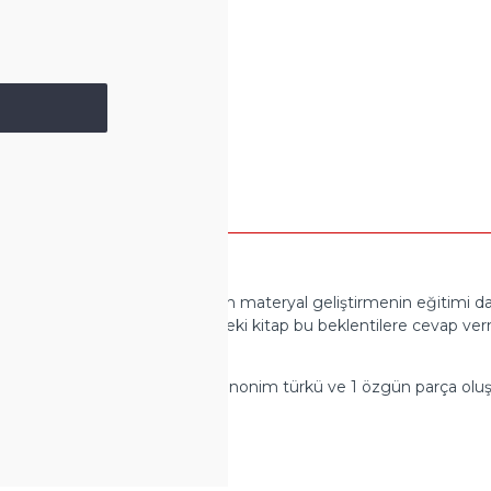
lusal çağdaş keman okulu için materyal geliştirmenin eğitimi daha 
ması beklenmektedir. Elinizdeki kitap bu beklentilere cevap verm
anan farklı makamsal tonlardaki 7 anonim türkü ve 1 özgün parça ol