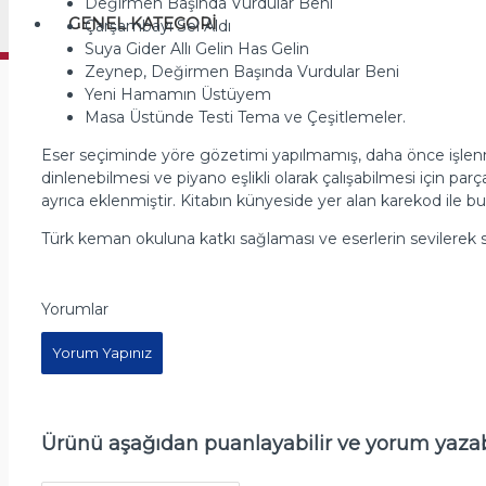
Değirmen Başında Vurdular Beni
GENEL KATEGORI
Çarşambayı Sel Aldı
Suya Gider Allı Gelin Has Gelin
Zeynep, Değirmen Başında Vurdular Beni
Yeni Hamamın Üstüyem
Masa Üstünde Testi Tema ve Çeşitlemeler.
Eser seçiminde yöre gözetimi yapılmamış, daha önce işlenmem
dinlenebilmesi ve piyano eşlikli olarak çalışabilmesi için par
ayrıca eklenmiştir. Kitabın künyeside yer alan karekod ile bu k
Türk keman okuluna katkı sağlaması ve eserlerin sevilerek se
Yorumlar
Yorum Yapınız
Ürünü aşağıdan puanlayabilir ve yorum yazabi