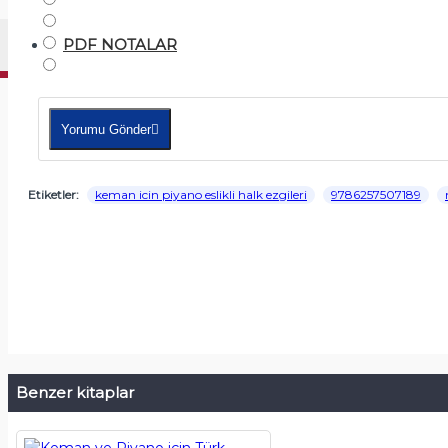
PDF NOTALAR
Yorumu Gönder
Etiketler:
keman icin piyano eslikli halk ezgileri
9786257507189
Benzer kitaplar