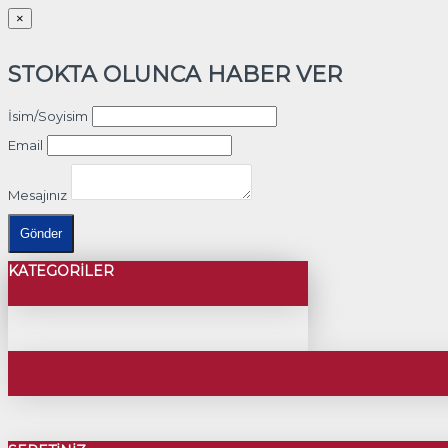
×
STOKTA OLUNCA HABER VER
İsim/Soyisim
Email
Mesajınız
Gönder
KATEGORILER