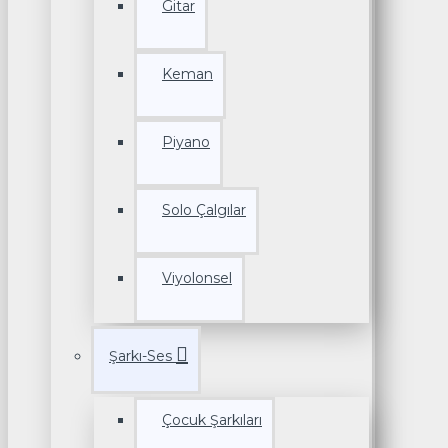
Gitar
Keman
Piyano
Solo Çalgılar
Viyolonsel
Şarkı-Ses
Çocuk Şarkıları