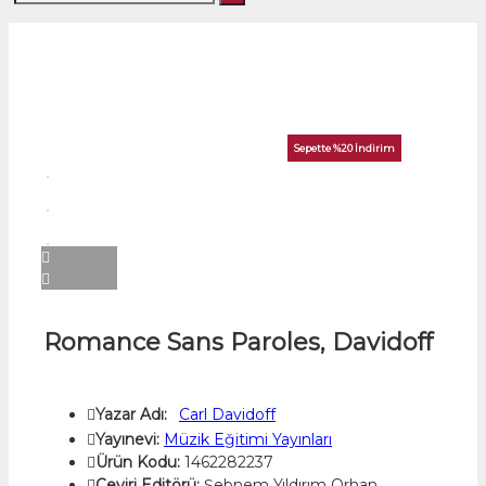
Sepette %20 İndirim
Romance Sans Paroles, Davidoff
Yazar Adı:
Carl Davidoff
Yayınevi:
Müzik Eğitimi Yayınları
Ürün Kodu:
1462282237
Çeviri Editörü:
Şebnem Yıldırım Orhan