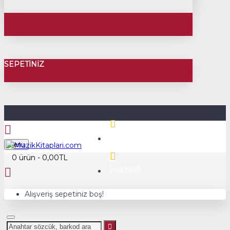
SEPETINIZ
Üye Girişi
Menu
0 ürün - 0,00TL
Üye Kayıt
Alışveriş sepetiniz boş!