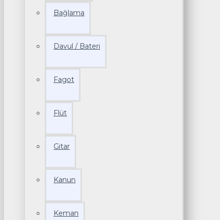
Bağlama
Davul / Bateri
Fagot
Flüt
Gitar
Kanun
Keman