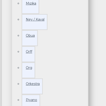
Mızıka
Ney / Kaval
Obua
Orff
Org
Orkestra
Piyano