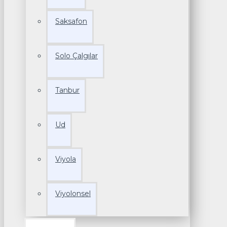
Saksafon
Solo Çalgılar
Tanbur
Ud
Viyola
Viyolonsel