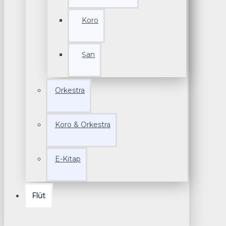
Koro
Şan
Orkestra
Koro & Orkestra
E-Kitap
Flüt