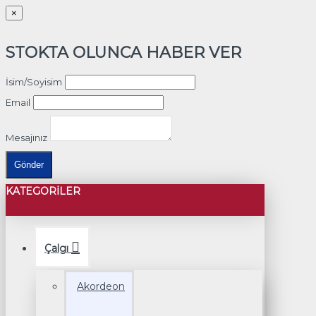
×
STOKTA OLUNCA HABER VER
İsim/Soyisim
Email
Mesajınız
Gönder
KATEGORILER
Çalgı
Akordeon