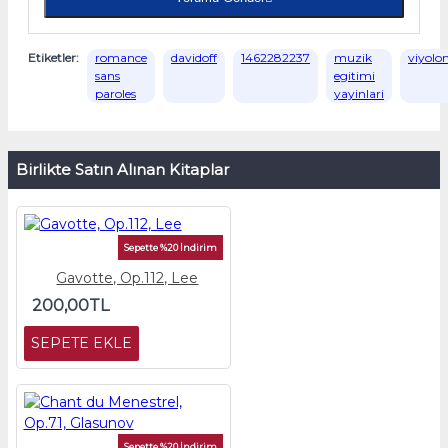
Etiketler:
romance
davidoff
1462282237
muzik
viyolon
sans
egitimi
paroles
yayinlari
Birlikte Satın Alınan Kitaplar
Sepette %20 İndirim
Gavotte, Op.112, Lee
200,00TL
SEPETE EKLE
Sepette %20 İndirim