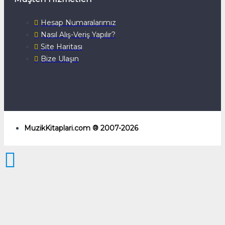
Hesap Numaralarımız
Nasıl Alış-Veriş Yapılır?
Site Haritası
Bize Ulaşın
MuzikKitaplari.com ® 2007-2026