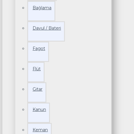
Bağlama
Davul / Bateri
Fagot
Flüt
Gitar
Kanun
Keman