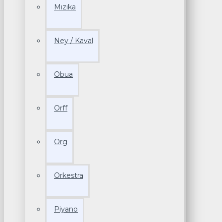
Mızıka
Ney / Kaval
Obua
Orff
Org
Orkestra
Piyano