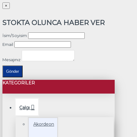
×
STOKTA OLUNCA HABER VER
İsim/Soyisim
Email
Mesajınız
Gönder
KATEGORILER
Çalgı
Akordeon