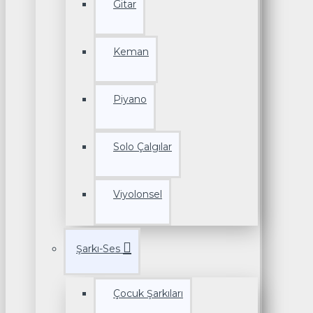
Gitar
Keman
Piyano
Solo Çalgılar
Viyolonsel
Şarkı-Ses
Çocuk Şarkıları