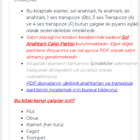
Bu kitaptaki eserler, sol anahtarlı, fa anahtarlı, do
anahtarlı, 1 ses transpoze (Bb), 3 ses Transpoze (A)
ve 4 ses transpoze (F) bütün çalgılar ile piyano eşlikli
olarak seslendirilebilir niteliktedir..
Satın alacağınız kitabın beraberinde sadece
Sol
Anahtarlı Çalgı Partisi
bulunmaktadır. Eğer diğer
partilere ihtiyacınız var ise ayrıca PDF olarak satın
almanız gerekmektedir.
Kitaptaki eserlerin tamamını
İçindekiler
sekmesine
tıklayarak dinleyebilir ve ücretsiz olarak
indirebilirsiniz
PDF dosyalarını, değişik anahtarları ve transpoze
partilerini incelemek için buraya tıklayınız.
Bu kitap kangi çalgılar için?
Flüt
Obua
Klarnet (her türü)
Fagot
Trompet