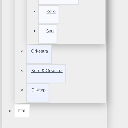
Koro
Şan
Orkestra
Koro & Orkestra
E-Kitap
Flüt