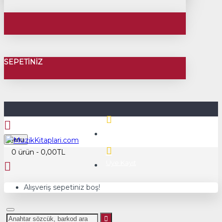
SEPETINIZ
Üye Girişi
Menu
0 ürün - 0,00TL
Üye Kayıt
Alışveriş sepetiniz boş!