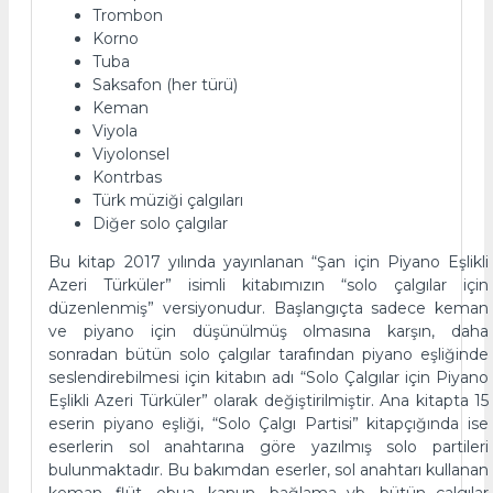
Trombon
Korno
Tuba
Saksafon (her türü)
Keman
Viyola
Viyolonsel
Kontrbas
Türk müziği çalgıları
Diğer solo çalgılar
Bu kitap 2017 yılında yayınlanan “Şan için Piyano Eşlikli
Azeri Türküler” isimli kitabımızın “solo çalgılar için
düzenlenmiş” versiyonudur. Başlangıçta sadece keman
ve piyano için düşünülmüş olmasına karşın, daha
sonradan bütün solo çalgılar tarafından piyano eşliğinde
seslendirebilmesi için kitabın adı “Solo Çalgılar için Piyano
Eşlikli Azeri Türküler” olarak değiştirilmiştir. Ana kitapta 15
eserin piyano eşliği, “Solo Çalgı Partisi” kitapçığında ise
eserlerin sol anahtarına göre yazılmış solo partileri
bulunmaktadır. Bu bakımdan eserler, sol anahtarı kullanan
keman, flüt, obua, kanun, bağlama vb. bütün çalgılar