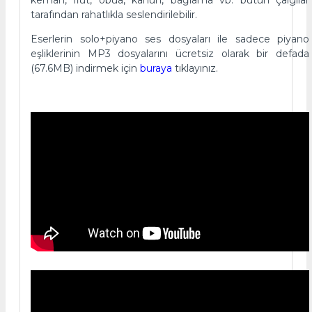
tarafından rahatlıkla seslendirilebilir.
Eserlerin solo+piyano ses dosyaları ile sadece piyano
eşliklerinin MP3 dosyalarını ücretsiz olarak bir defada
(67.6MB) indirmek için
buraya
tıklayınız.