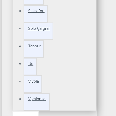
Saksafon
Solo Çalgılar
Tanbur
Ud
Viyola
Viyolonsel