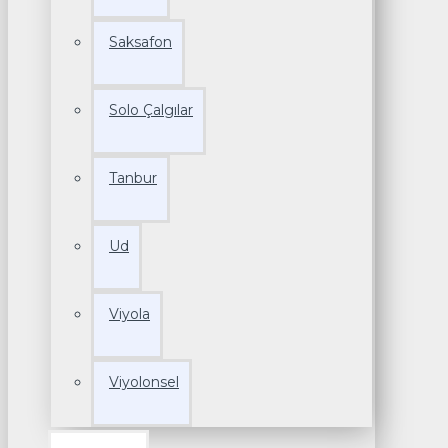
Saksafon
Solo Çalgılar
Tanbur
Ud
Viyola
Viyolonsel