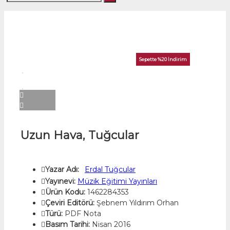
Sepette %20 İndirim
Uzun Hava, Tuğcular
Yazar Adı:
Erdal Tuğcular
Yayınevi:
Müzik Eğitimi Yayınları
Ürün Kodu:
1462284353
Çeviri Editörü:
Şebnem Yıldırım Orhan
Türü:
PDF Nota
Basım Tarihi:
Nisan 2016