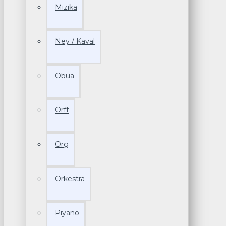
Mızıka
Ney / Kaval
Obua
Orff
Org
Orkestra
Piyano