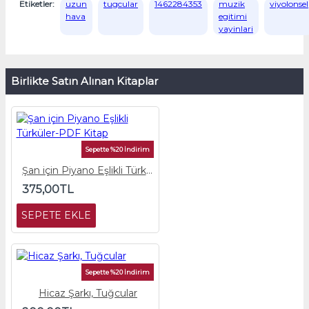
Etiketler:
uzun
tugcular
1462284353
muzik
viyolonsel
hava
egitimi
yayinlari
Birlikte Satın Alınan Kitaplar
Sepette %20 İndirim
Şan için Piyano Eşlikli Türküler-PDF Kitap
375,00TL
SEPETE EKLE
Sepette %20 İndirim
Hicaz Şarkı, Tuğcular