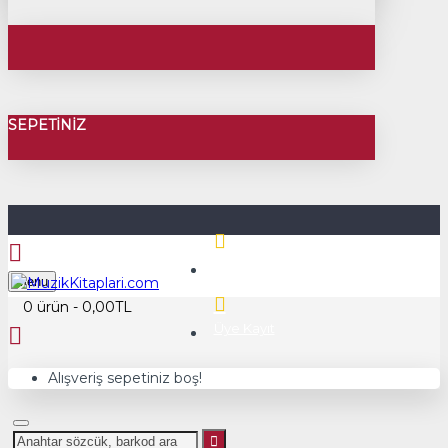
SEPETINIZ
Üye Girişi
Menu
0 ürün - 0,00TL
Üye Kayıt
Alışveriş sepetiniz boş!