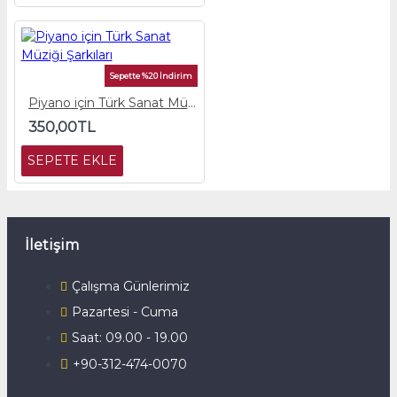
Sepette %20 İndirim
Piyano için Türk Sanat Müziği Şarkıları
350,00TL
SEPETE EKLE
İletişim
Çalışma Günlerimiz
Pazartesi - Cuma
Saat: 09.00 - 19.00
+90-312-474-0070