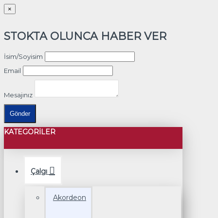
×
STOKTA OLUNCA HABER VER
İsim/Soyisim
Email
Mesajınız
Gönder
KATEGORILER
Çalgı
Akordeon