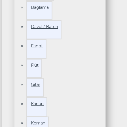
Bağlama
Davul / Bateri
Fagot
Flüt
Gitar
Kanun
Keman