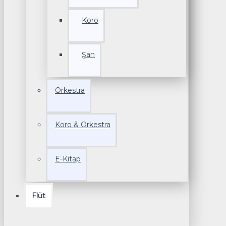
Koro
Şan
Orkestra
Koro & Orkestra
E-Kitap
Flüt