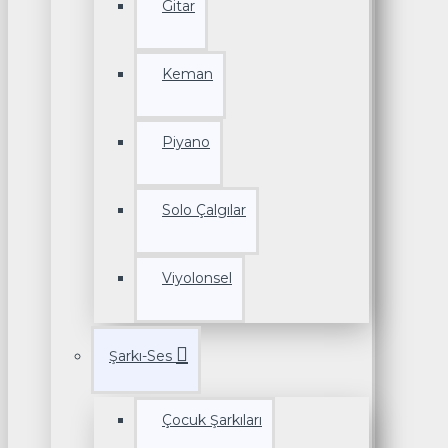
Gitar
Keman
Piyano
Solo Çalgılar
Viyolonsel
Şarkı-Ses
Çocuk Şarkıları