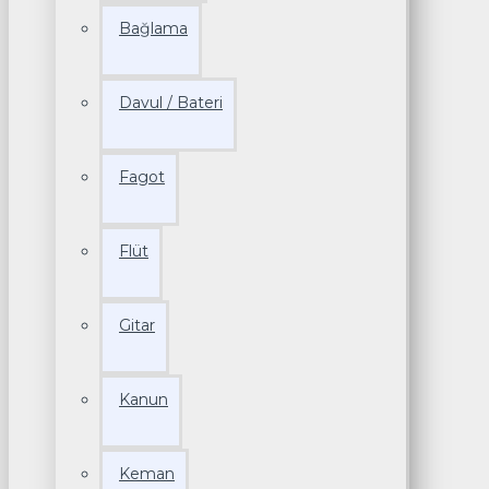
Bağlama
Davul / Bateri
Fagot
Flüt
Gitar
Kanun
Keman