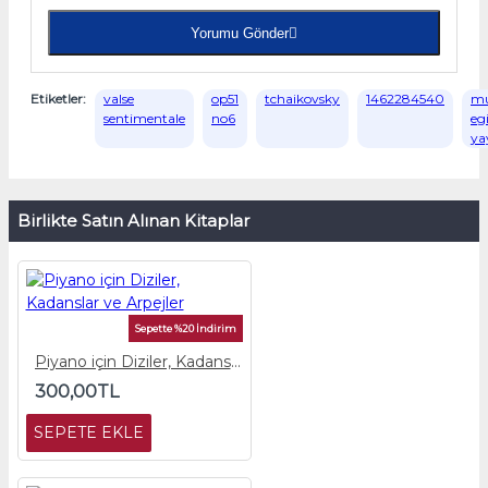
Yorumu Gönder
Etiketler:
valse
op51
tchaikovsky
1462284540
mu
sentimentale
no6
eg
ya
Birlikte Satın Alınan Kitaplar
Sepette %20 İndirim
Piyano için Diziler, Kadanslar ve Arpejler
300,00TL
SEPETE EKLE