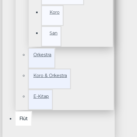
Koro
Şan
Orkestra
Koro & Orkestra
E-Kitap
Flüt