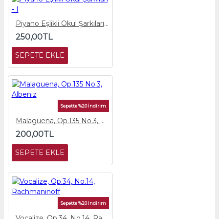
Piyano Eşlikli Okul Şarkıları - I
250,00TL
SEPETE EKLE
Sepette %20 İndirim
Malaguena, Op.135 No.3, Albeniz
200,00TL
SEPETE EKLE
Sepette %20 İndirim
Vocalize, Op.34, No.14, Rachmaninoff