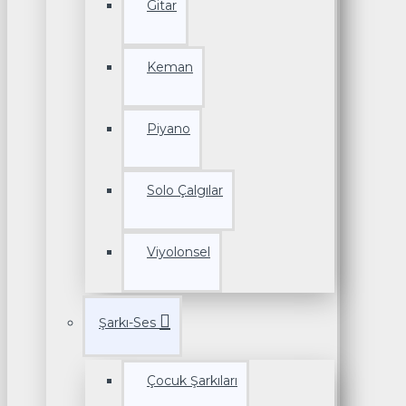
Gitar
Keman
Piyano
Solo Çalgılar
Viyolonsel
Şarkı-Ses
Çocuk Şarkıları