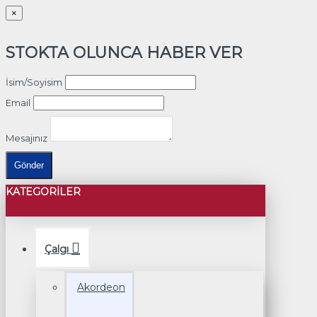
×
STOKTA OLUNCA HABER VER
İsim/Soyisim
Email
Mesajınız
Gönder
KATEGORILER
Çalgı
Akordeon