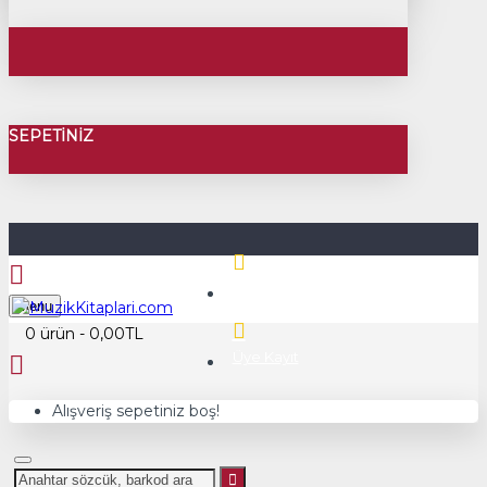
SEPETINIZ
Üye Girişi
Menu
0 ürün - 0,00TL
Üye Kayıt
Alışveriş sepetiniz boş!