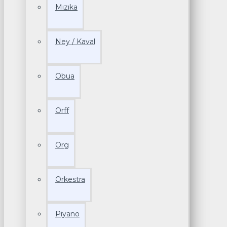
Mızıka
Ney / Kaval
Obua
Orff
Org
Orkestra
Piyano