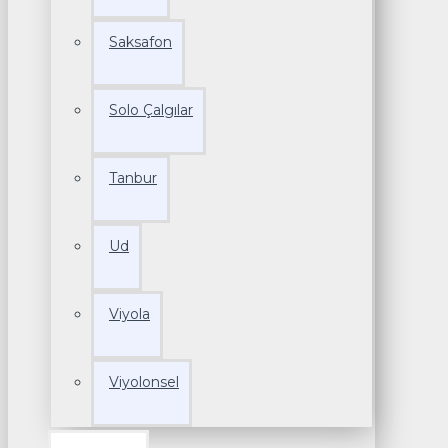
Saksafon
Solo Çalgılar
Tanbur
Ud
Viyola
Viyolonsel