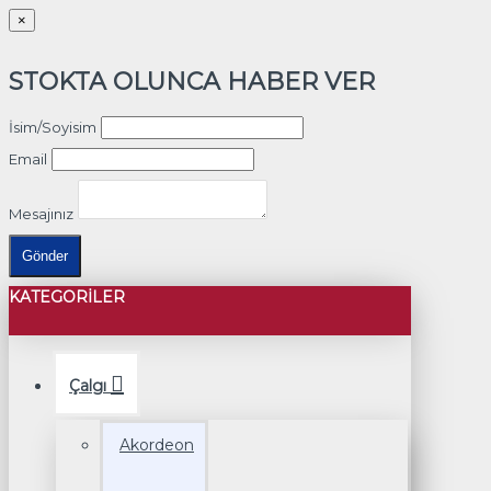
×
STOKTA OLUNCA HABER VER
İsim/Soyisim
Email
Mesajınız
Gönder
KATEGORILER
Çalgı
Akordeon