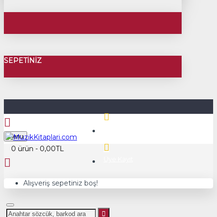
SEPETINIZ
Üye Girişi
Menu
0 ürün - 0,00TL
Üye Kayıt
Alışveriş sepetiniz boş!