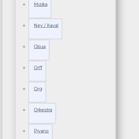
Mızıka
Ney / Kaval
Obua
Orff
Org
Orkestra
Piyano