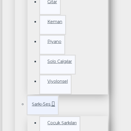
Gitar
Keman
Piyano
Solo Çalgılar
Viyolonsel
Şarkı-Ses
Çocuk Şarkıları