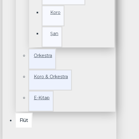
Koro
Şan
Orkestra
Koro & Orkestra
E-Kitap
Flüt