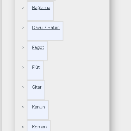
Bağlama
Davul / Bateri
Fagot
Flüt
Gitar
Kanun
Keman