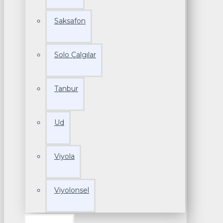
Saksafon
Solo Çalgılar
Tanbur
Ud
Viyola
Viyolonsel