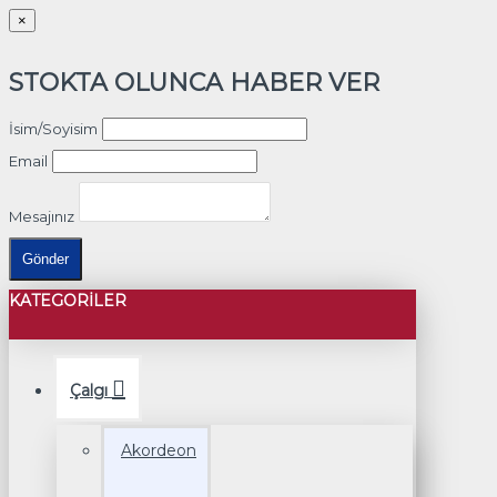
×
STOKTA OLUNCA HABER VER
İsim/Soyisim
Email
Mesajınız
Gönder
KATEGORILER
Çalgı
Akordeon