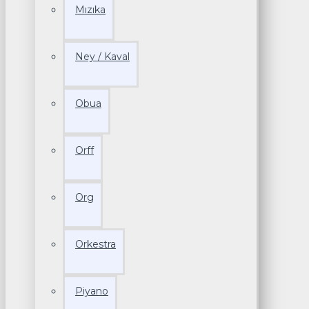
Mızıka
Ney / Kaval
Obua
Orff
Org
Orkestra
Piyano