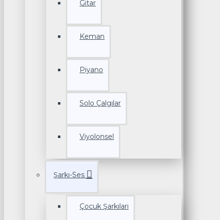
Gitar
Keman
Piyano
Solo Çalgılar
Viyolonsel
Şarkı-Ses
Çocuk Şarkıları