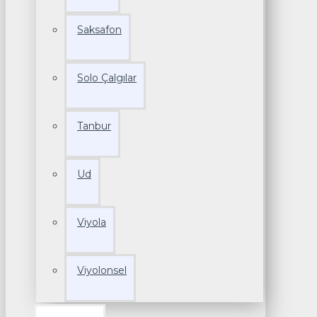
Saksafon
Solo Çalgılar
Tanbur
Ud
Viyola
Viyolonsel