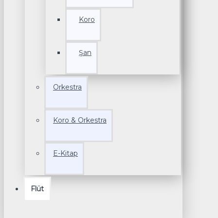
Koro
Şan
Orkestra
Koro & Orkestra
E-Kitap
Flüt