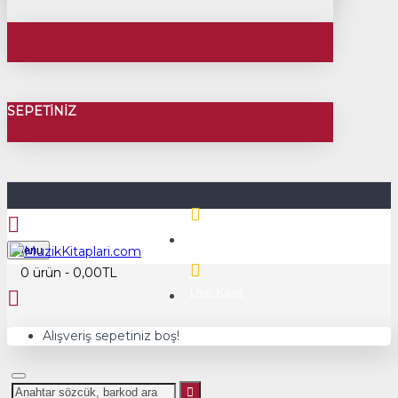
SEPETINIZ
Üye Girişi
Menu
0 ürün - 0,00TL
Üye Kayıt
Alışveriş sepetiniz boş!