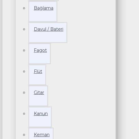
Bağlama
Davul / Bateri
Fagot
Flüt
Gitar
Kanun
Keman