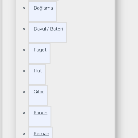
Bağlama
Davul / Bateri
Fagot
Flüt
Gitar
Kanun
Keman