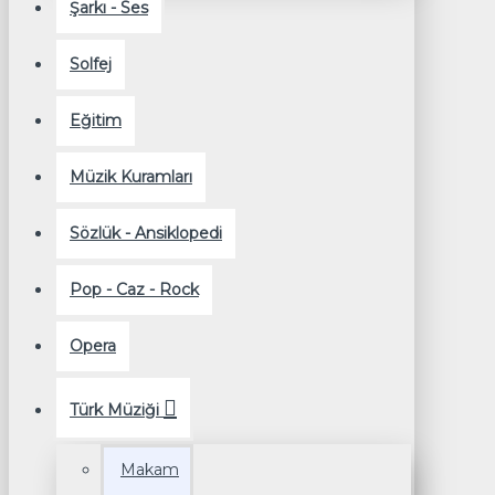
Şarkı - Ses
Solfej
Eğitim
Müzik Kuramları
Sözlük - Ansiklopedi
Pop - Caz - Rock
Opera
Türk Müziği
Makam