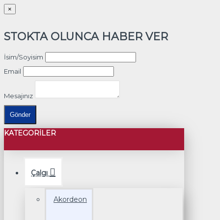
×
STOKTA OLUNCA HABER VER
İsim/Soyisim
Email
Mesajınız
Gönder
KATEGORILER
Çalgı
Akordeon