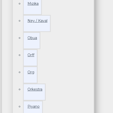
Mızıka
Ney / Kaval
Obua
Orff
Org
Orkestra
Piyano