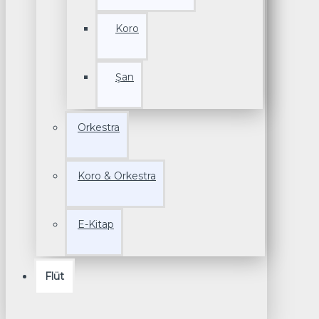
Koro
Şan
Orkestra
Koro & Orkestra
E-Kitap
Flüt