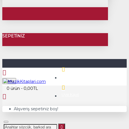
SEPETINIZ
Üye Girişi
Menu
0 ürün - 0,00TL
Üye Kayıt
Alışveriş sepetiniz boş!