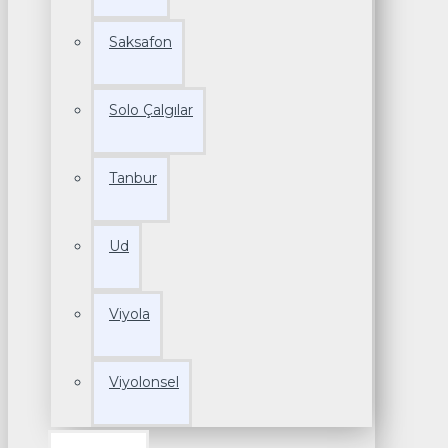
Saksafon
Solo Çalgılar
Tanbur
Ud
Viyola
Viyolonsel