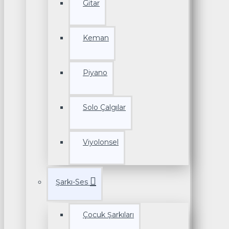
Gitar
Keman
Piyano
Solo Çalgılar
Viyolonsel
Şarkı-Ses
Çocuk Şarkıları