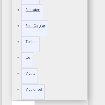
Saksafon
Solo Çalgılar
Tanbur
Ud
Viyola
Viyolonsel