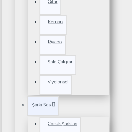
Gitar
Keman
Piyano
Solo Çalgılar
Viyolonsel
Şarkı-Ses
Çocuk Şarkıları