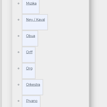
Mızıka
Ney / Kaval
Obua
Orff
Org
Orkestra
Piyano