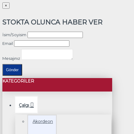
×
STOKTA OLUNCA HABER VER
İsim/Soyisim
Email
Mesajınız
Gönder
KATEGORILER
Çalgı
Akordeon