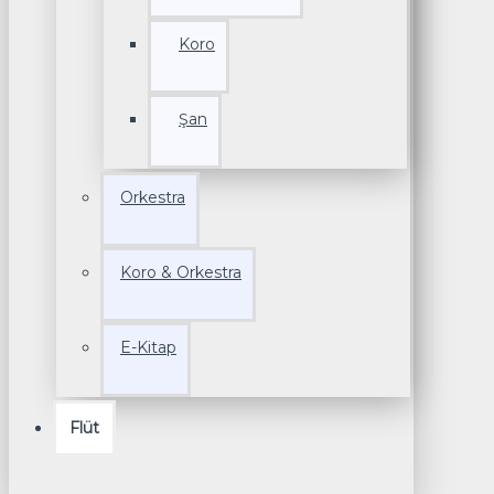
Koro
Şan
Orkestra
Koro & Orkestra
E-Kitap
Flüt