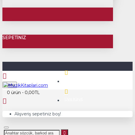
SEPETINIZ
Üye Girişi
Menu
0 ürün - 0,00TL
Üye Kayıt
Alışveriş sepetiniz boş!