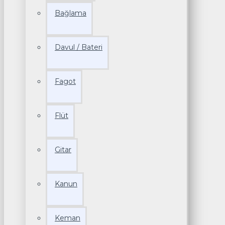
Bağlama
Davul / Bateri
Fagot
Flüt
Gitar
Kanun
Keman