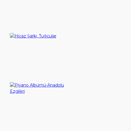
Ürün Karşılaştırma (0)
YouTube
Sırala:
İletişim
Göster:
Giriş Yap
Hicaz Şarkı, Tuğcular
200,00TL
Hesap Aç
Sepete Ekle
Piyano Albümü-Anadolu Ezgileri
265,00TL
Sepete Ekle