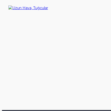
Uzun Hava, Tuğcular
200,00TL
Sepete Ekle
Gösterilen: 1 ile 3 arası, toplam: 3 (1 Sayfa)
İletişim
Çalışma Günlerimiz
Pazartesi - Cuma
Saat: 09.00 - 19.00
+90-312-474-0070