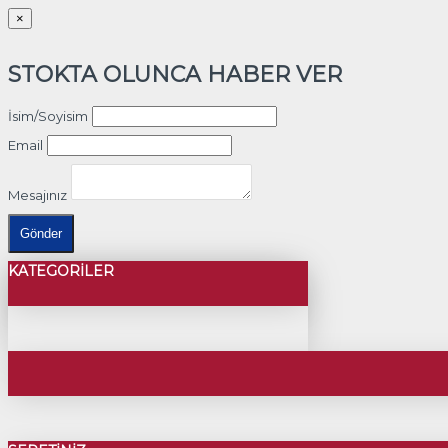
×
STOKTA OLUNCA HABER VER
İsim/Soyisim
Email
Mesajınız
Gönder
KATEGORILER