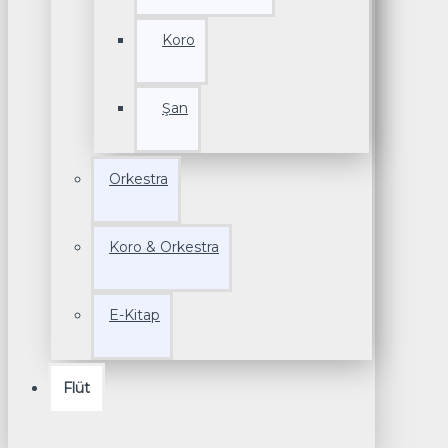
Koro
Şan
Orkestra
Koro & Orkestra
E-Kitap
Flüt