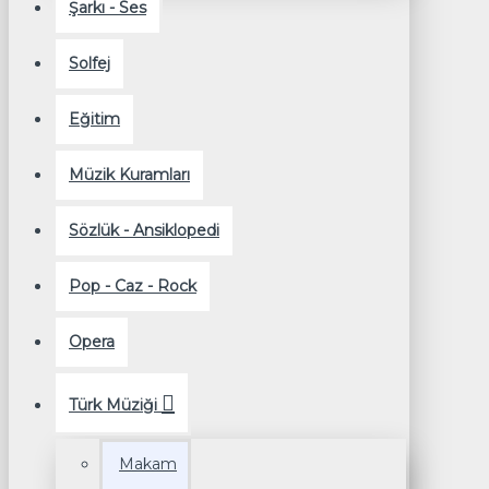
Şarkı - Ses
Solfej
Eğitim
Müzik Kuramları
Sözlük - Ansiklopedi
Pop - Caz - Rock
Opera
Türk Müziği
Makam