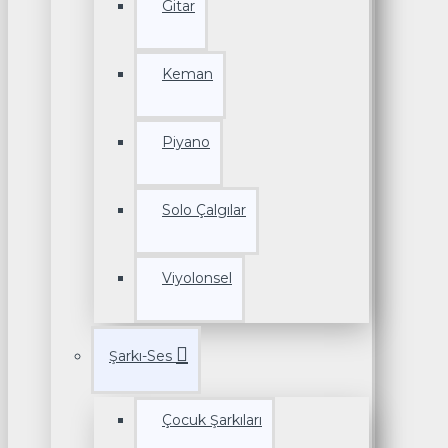
Gitar
Keman
Piyano
Solo Çalgılar
Viyolonsel
Şarkı-Ses
Çocuk Şarkıları