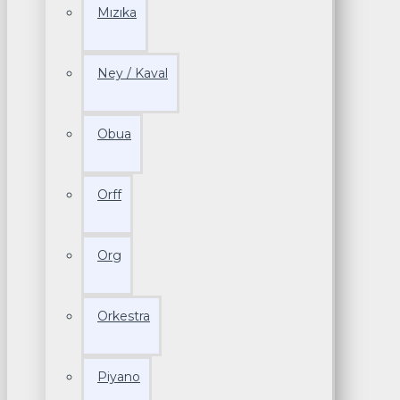
Mızıka
Ney / Kaval
Obua
Orff
Org
Orkestra
Piyano