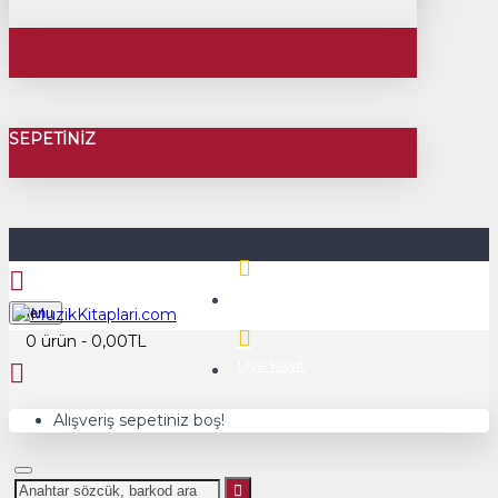
SEPETINIZ
Üye Girişi
Menu
0 ürün - 0,00TL
Üye Kayıt
Alışveriş sepetiniz boş!