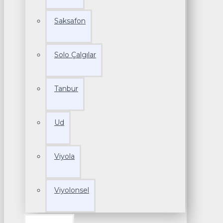
Saksafon
Solo Çalgılar
Tanbur
Ud
Viyola
Viyolonsel