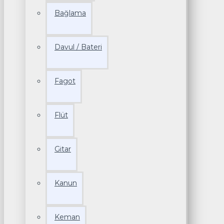
Bağlama
Davul / Bateri
Fagot
Flüt
Gitar
Kanun
Keman