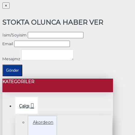
×
STOKTA OLUNCA HABER VER
İsim/Soyisim
Email
Mesajınız
Gönder
KATEGORILER
Çalgı
Akordeon