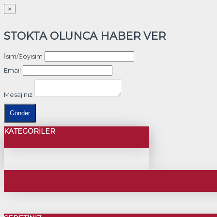
×
STOKTA OLUNCA HABER VER
İsim/Soyisim
Email
Mesajınız
Gönder
KATEGORILER