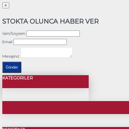
×
STOKTA OLUNCA HABER VER
İsim/Soyisim
Email
Mesajınız
Gönder
KATEGORILER