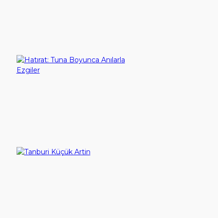
Ürün Karşılaştırma (0)
YouTube
Sırala:
İletişim
Göster:
Giriş Yap
Hatırat: Tuna Boyunca Anılarla Ezgiler
Hesap Aç
500,00TL
Sepete Ekle
Tanburi Küçük Artin
450,00TL
Sepete Ekle