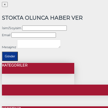
×
STOKTA OLUNCA HABER VER
İsim/Soyisim
Email
Mesajınız
Gönder
KATEGORILER