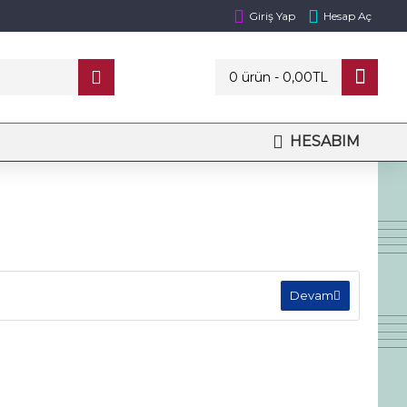
Giriş Yap
Hesap Aç
0 ürün - 0,00TL
HESABIM
Devam