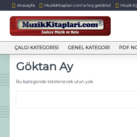
Anasayfa
MuzikKitaplari.com'a hoş geldiniz!
Müzik Eğ
ÇALGI KATEGORISI
GENEL KATEGORI
PDF N
Göktan Ay
Bu kategoride listelenecek ürün yok.