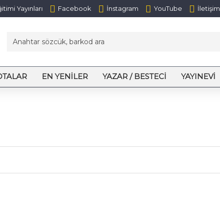
itimi Yayınları
Facebook
İnstagram
YouTube
İletişim
OTALAR
EN YENILER
YAZAR / BESTECI
YAYINEVI