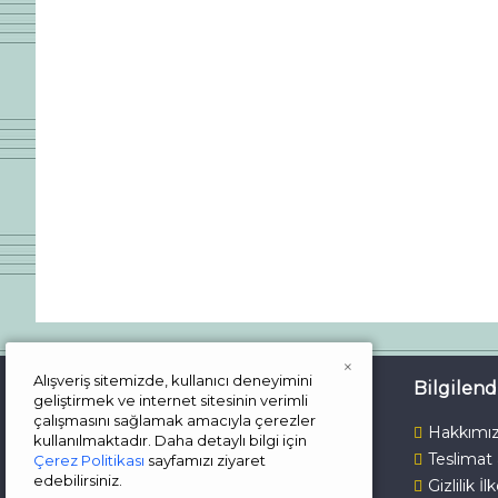
×
Alışveriş sitemizde, kullanıcı deneyimini
İletişim
Bilgilen
geliştirmek ve internet sitesinin verimli
çalışmasını sağlamak amacıyla çerezler
Çalışma Günlerimiz
Hakkımı
kullanılmaktadır. Daha detaylı bilgi için
Teslimat
Çerez Politikası
sayfamızı ziyaret
Pazartesi - Cuma
edebilirsiniz.
Gizlilik İl
Saat: 09.00 - 19.00