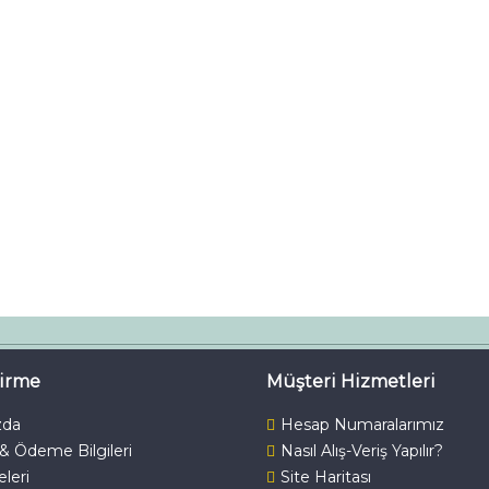
dirme
Müşteri Hizmetleri
zda
Hesap Numaralarımız
 & Ödeme Bilgileri
Nasıl Alış-Veriş Yapılır?
keleri
Site Haritası