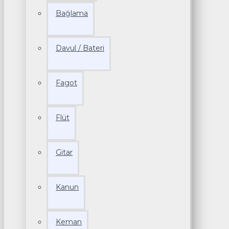
Bağlama
Davul / Bateri
Fagot
Flüt
Gitar
Kanun
Keman