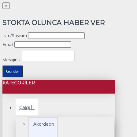
×
STOKTA OLUNCA HABER VER
İsim/Soyisim
Email
Mesajınız
Gönder
KATEGORILER
Çalgı
Akordeon