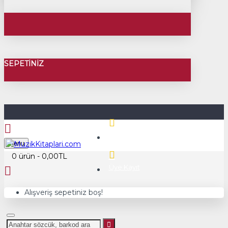
SEPETINIZ
Üye Girişi
Menu
0 ürün - 0,00TL
Üye Kayıt
Alışveriş sepetiniz boş!