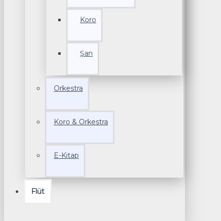
Koro
Şan
Orkestra
Koro & Orkestra
E-Kitap
Flüt