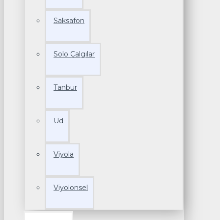
Saksafon
Solo Çalgılar
Tanbur
Ud
Viyola
Viyolonsel