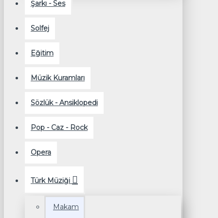
Şarkı - Ses
Solfej
Eğitim
Müzik Kuramları
Sözlük - Ansiklopedi
Pop - Caz - Rock
Opera
Türk Müziği
Makam