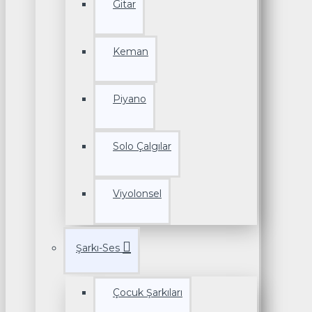
Gitar
Keman
Piyano
Solo Çalgılar
Viyolonsel
Şarkı-Ses
Çocuk Şarkıları