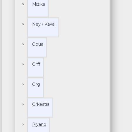
Mızıka
Ney / Kaval
Obua
Orff
Org
Orkestra
Piyano