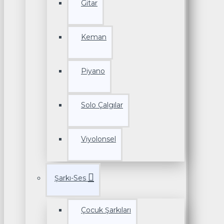
Gitar
Keman
Piyano
Solo Çalgılar
Viyolonsel
Şarkı-Ses
Çocuk Şarkıları