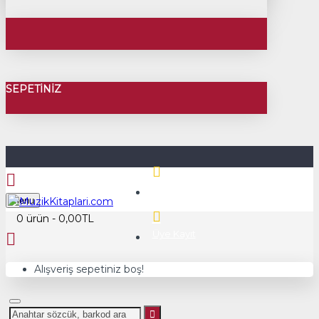
SEPETINIZ
Üye Girişi
Menu
0 ürün - 0,00TL
Üye Kayıt
Alışveriş sepetiniz boş!