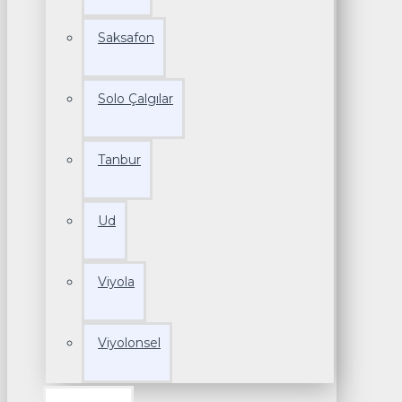
Saksafon
Solo Çalgılar
Tanbur
Ud
Viyola
Viyolonsel