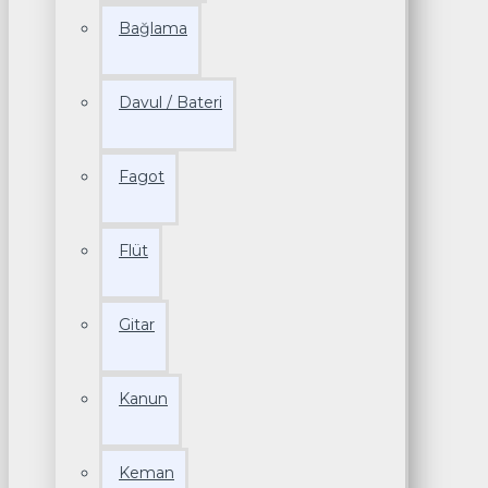
Bağlama
Davul / Bateri
Fagot
Flüt
Gitar
Kanun
Keman