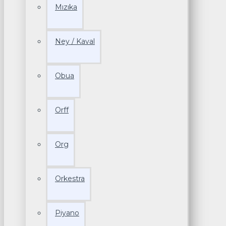
Mızıka
Ney / Kaval
Obua
Orff
Org
Orkestra
Piyano