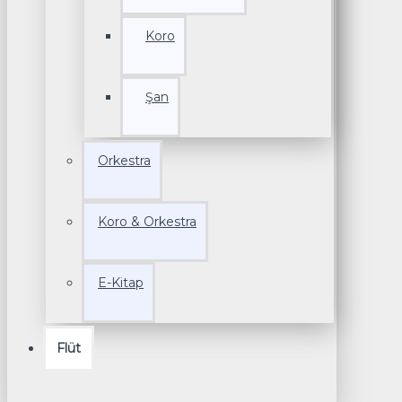
Koro
Şan
Orkestra
Koro & Orkestra
E-Kitap
Flüt