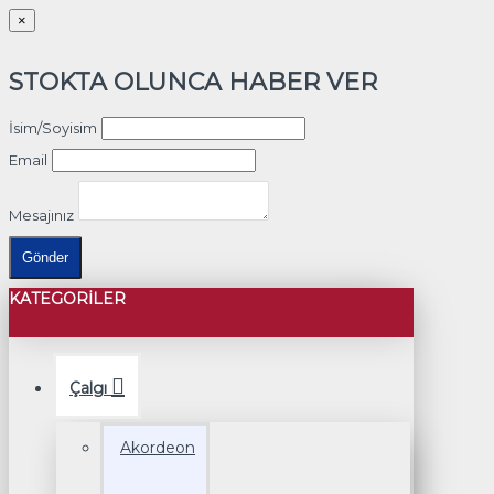
×
STOKTA OLUNCA HABER VER
İsim/Soyisim
Email
Mesajınız
Gönder
KATEGORILER
Çalgı
Akordeon