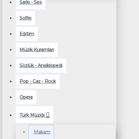
Şarkı - Ses
Solfej
Eğitim
Müzik Kuramları
Sözlük - Ansiklopedi
Pop - Caz - Rock
Opera
Türk Müziği
Makam