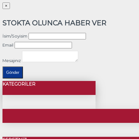
×
STOKTA OLUNCA HABER VER
İsim/Soyisim
Email
Mesajınız
Gönder
KATEGORILER