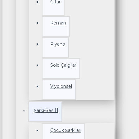
Gitar
Keman
Piyano
Solo Çalgılar
Viyolonsel
Şarkı-Ses
Çocuk Şarkıları