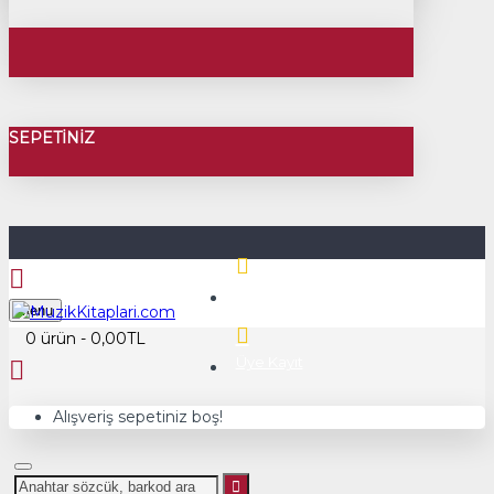
SEPETINIZ
Üye Girişi
Menu
0 ürün - 0,00TL
Üye Kayıt
Alışveriş sepetiniz boş!