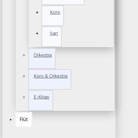
Koro
Şan
Orkestra
Koro & Orkestra
E-Kitap
Flüt