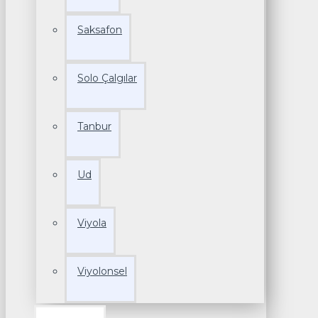
Saksafon
Solo Çalgılar
Tanbur
Ud
Viyola
Viyolonsel