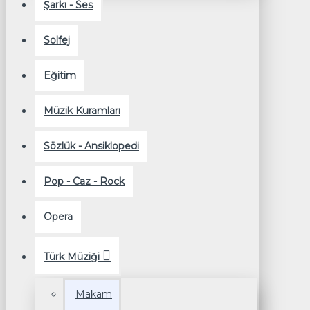
Şarkı - Ses
Solfej
Eğitim
Müzik Kuramları
Sözlük - Ansiklopedi
Pop - Caz - Rock
Opera
Türk Müziği
Makam