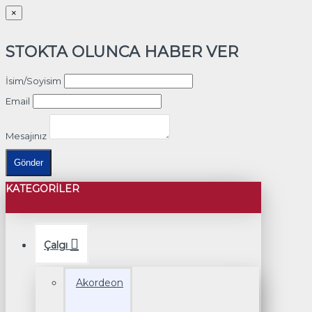
×
STOKTA OLUNCA HABER VER
İsim/Soyisim
Email
Mesajınız
Gönder
KATEGORILER
Çalgı
Akordeon