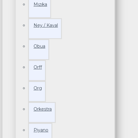
Mızıka
Ney / Kaval
Obua
Orff
Org
Orkestra
Piyano