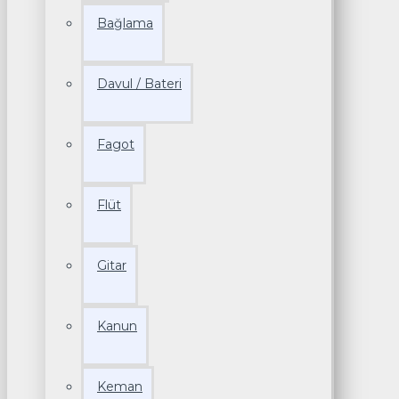
Bağlama
Davul / Bateri
Fagot
Flüt
Gitar
Kanun
Keman