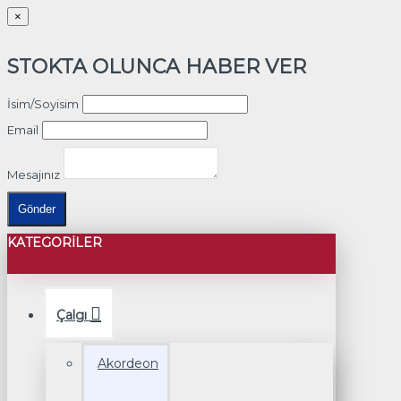
×
STOKTA OLUNCA HABER VER
İsim/Soyisim
Email
Mesajınız
Gönder
KATEGORILER
Çalgı
Akordeon