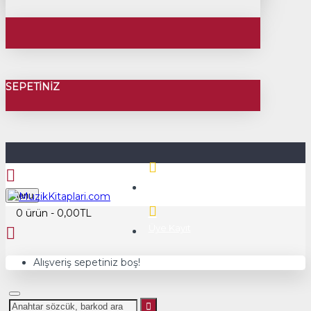
SEPETINIZ
Üye Girişi
Menu
0 ürün - 0,00TL
Üye Kayıt
Alışveriş sepetiniz boş!