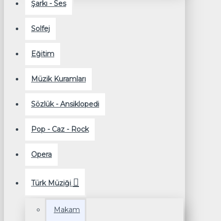
Şarkı - Ses
Solfej
Eğitim
Müzik Kuramları
Sözlük - Ansiklopedi
Pop - Caz - Rock
Opera
Türk Müziği
Makam