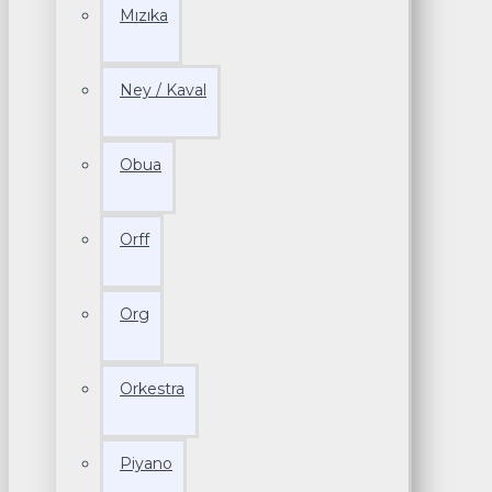
Mızıka
Ney / Kaval
Obua
Orff
Org
Orkestra
Piyano