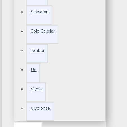
Saksafon
Solo Çalgılar
Tanbur
Ud
Viyola
Viyolonsel