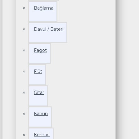
Bağlama
Davul / Bateri
Fagot
Flüt
Gitar
Kanun
Keman