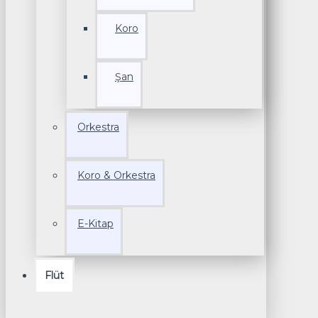
Koro
Şan
Orkestra
Koro & Orkestra
E-Kitap
Flüt