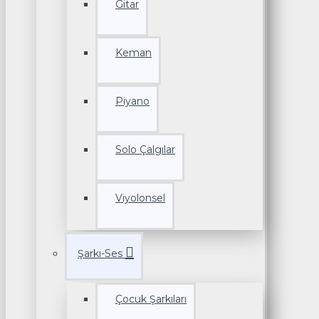
Gitar
Keman
Piyano
Solo Çalgılar
Viyolonsel
Şarkı-Ses
Çocuk Şarkıları