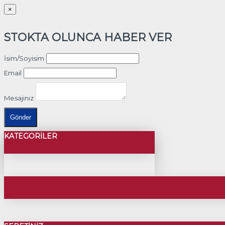
×
STOKTA OLUNCA HABER VER
İsim/Soyisim
Email
Mesajınız
Gönder
KATEGORILER