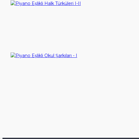
Piyano Eşlikli Halk Türküleri I-II
250,00TL
Sepete Ekle
Piyano Eşlikli Okul Şarkıları - I
250,00TL
Sepete Ekle
Gösterilen: 1 ile 4 arası, toplam: 4 (1 Sayfa)
İletişim