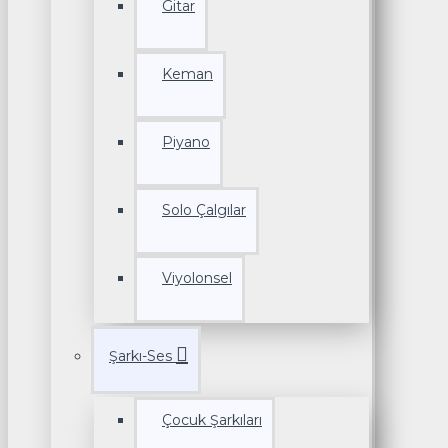
Gitar
Keman
Piyano
Solo Çalgılar
Viyolonsel
Şarkı-Ses
Çocuk Şarkıları