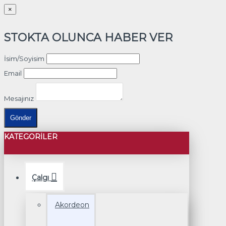
×
STOKTA OLUNCA HABER VER
İsim/Soyisim
Email
Mesajınız
Gönder
KATEGORILER
Çalgı
Akordeon