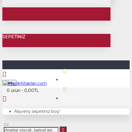
SEPETINIZ
Üye Girişi
Menu
0 ürün - 0,00TL
Üye Kayıt
Alışveriş sepetiniz boş!