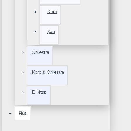
Koro
Şan
Orkestra
Koro & Orkestra
E-Kitap
Flüt