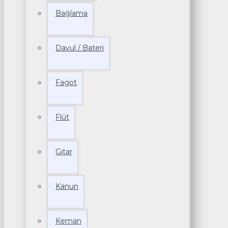
Bağlama
Davul / Bateri
Fagot
Flüt
Gitar
Kanun
Keman