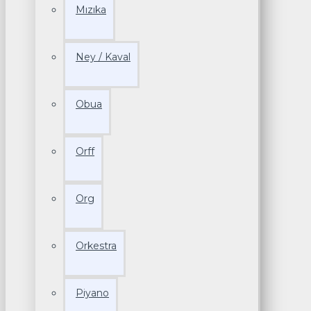
Mızıka
Ney / Kaval
Obua
Orff
Org
Orkestra
Piyano