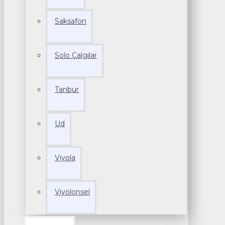
Saksafon
Solo Çalgılar
Tanbur
Ud
Viyola
Viyolonsel