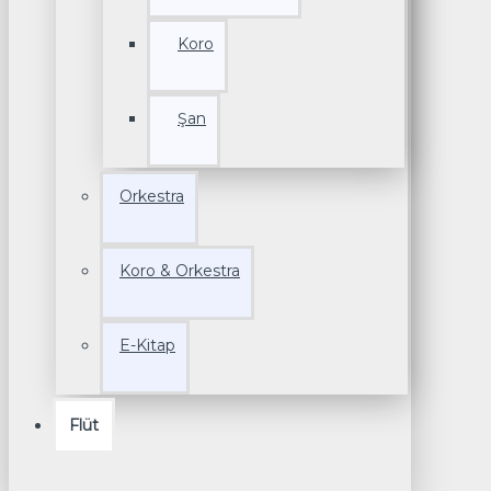
Koro
Şan
Orkestra
Koro & Orkestra
E-Kitap
Flüt