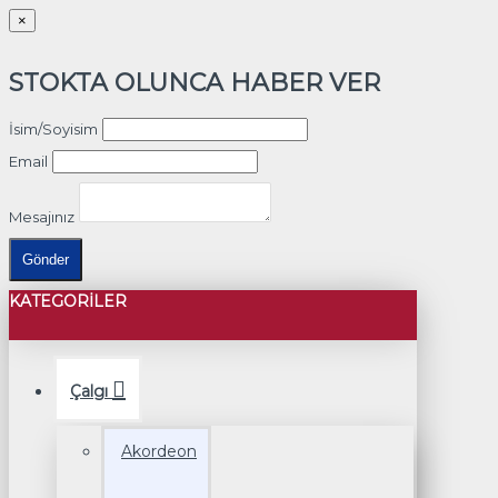
×
STOKTA OLUNCA HABER VER
İsim/Soyisim
Email
Mesajınız
Gönder
KATEGORILER
Çalgı
Akordeon