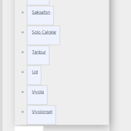
Saksafon
Solo Çalgılar
Tanbur
Ud
Viyola
Viyolonsel