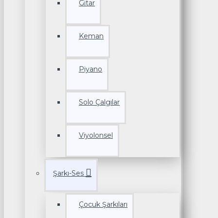
Gitar
Keman
Piyano
Solo Çalgılar
Viyolonsel
Şarkı-Ses
Çocuk Şarkıları