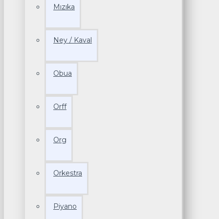
Mızıka
Ney / Kaval
Obua
Orff
Org
Orkestra
Piyano