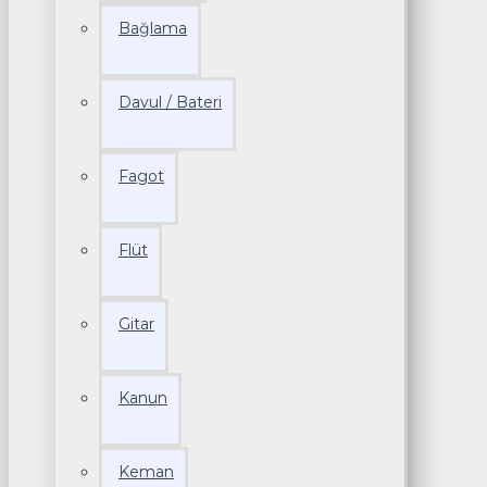
Bağlama
Davul / Bateri
Fagot
Flüt
Gitar
Kanun
Keman