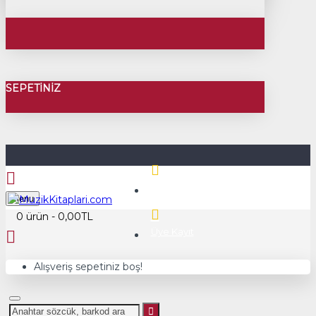
SEPETINIZ
Üye Girişi
Menu
0 ürün - 0,00TL
Üye Kayıt
Alışveriş sepetiniz boş!