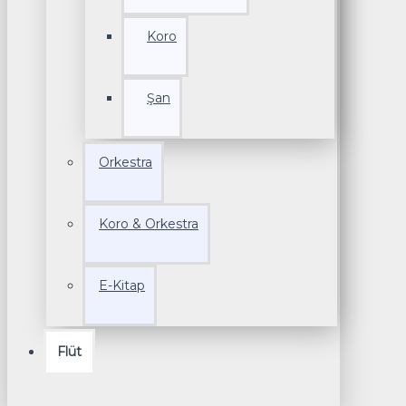
Koro
Şan
Orkestra
Koro & Orkestra
E-Kitap
Flüt