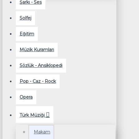
Şarkı - Ses
Solfej
Eğitim
Müzik Kuramları
Sözlük - Ansiklopedi
Pop - Caz - Rock
Opera
Türk Müziği
Makam