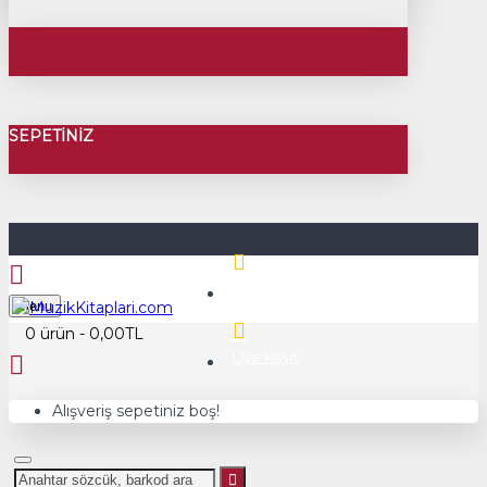
SEPETINIZ
Üye Girişi
Menu
0 ürün - 0,00TL
Üye Kayıt
Alışveriş sepetiniz boş!