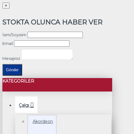
×
STOKTA OLUNCA HABER VER
İsim/Soyisim
Email
Mesajınız
Gönder
KATEGORILER
Çalgı
Akordeon