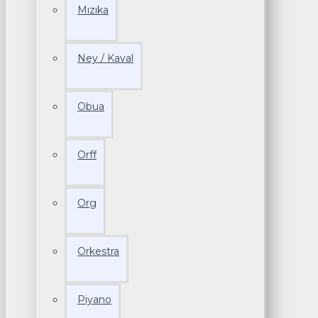
Mızıka
Ney / Kaval
Obua
Orff
Org
Orkestra
Piyano