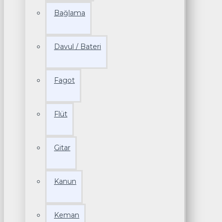
Bağlama
Davul / Bateri
Fagot
Flüt
Gitar
Kanun
Keman