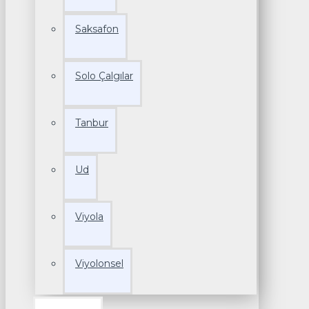
Saksafon
Solo Çalgılar
Tanbur
Ud
Viyola
Viyolonsel