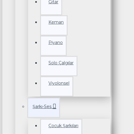
Gitar
Keman
Piyano
Solo Çalgılar
Viyolonsel
Şarkı-Ses
Çocuk Şarkıları