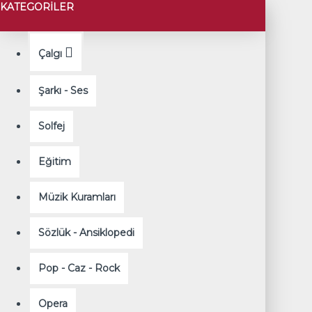
KATEGORILER
Çalgı
Şarkı - Ses
Solfej
Eğitim
Müzik Kuramları
Sözlük - Ansiklopedi
Pop - Caz - Rock
Opera