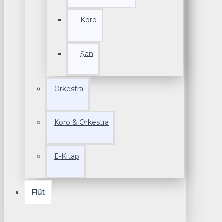
Koro
Şan
Orkestra
Koro & Orkestra
E-Kitap
Flüt