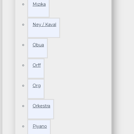
Mızıka
Ney / Kaval
Obua
Orff
Org
Orkestra
Piyano