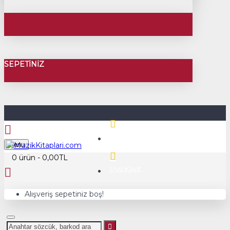
SEPETINIZ
Üye Girişi
Menu
0 ürün - 0,00TL
Üye Kayıt
Alışveriş sepetiniz boş!