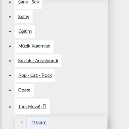
Şarkı - Ses
Solfej
Eğitim
Müzik Kuramları
Sözlük - Ansiklopedi
Pop - Caz - Rock
Opera
Türk Müziği
Makam