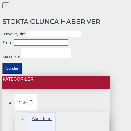
×
STOKTA OLUNCA HABER VER
İsim/Soyisim
Email
Mesajınız
Gönder
KATEGORILER
Çalgı
Akordeon