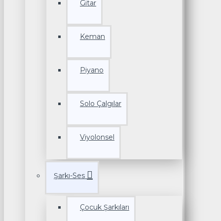
Gitar
Keman
Piyano
Solo Çalgılar
Viyolonsel
Şarkı-Ses
Çocuk Şarkıları