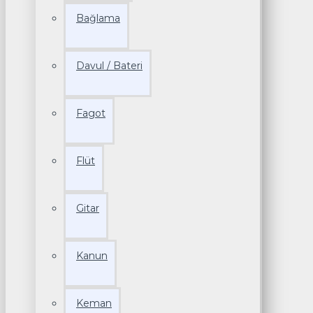
Bağlama
Davul / Bateri
Fagot
Flüt
Gitar
Kanun
Keman