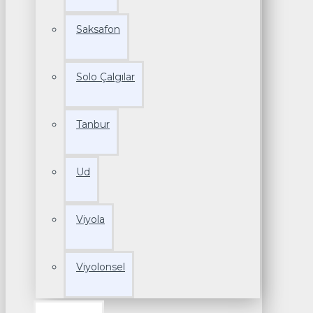
Saksafon
Solo Çalgılar
Tanbur
Ud
Viyola
Viyolonsel