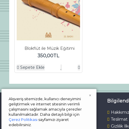
Blokflüt ile Müzik Eğitimi
350,00TL
Sepete Ekle
×
Alışveriş sitemizde, kullanıcı deneyimini
İletişim
Bilgilen
geliştirmek ve internet sitesinin verimli
çalışmasını sağlamak amacıyla çerezler
Çalışma Günlerimiz
Hakkımı
kullanılmaktadır. Daha detaylı bilgi için
Teslimat
Çerez Politikası
sayfamızı ziyaret
Pazartesi - Cuma
edebilirsiniz.
Gizlilik İl