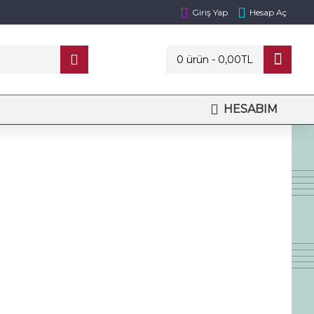
Giriş Yap
Hesap Aç
0 ürün - 0,00TL
HESABIM