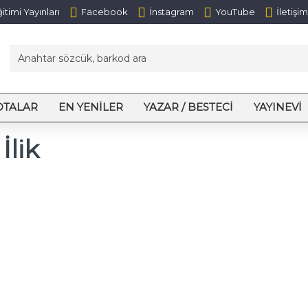
itimi Yayınları
Facebook
İnstagram
YouTube
İletişim
OTALAR
EN YENILER
YAZAR / BESTECI
YAYINEVI
İlik