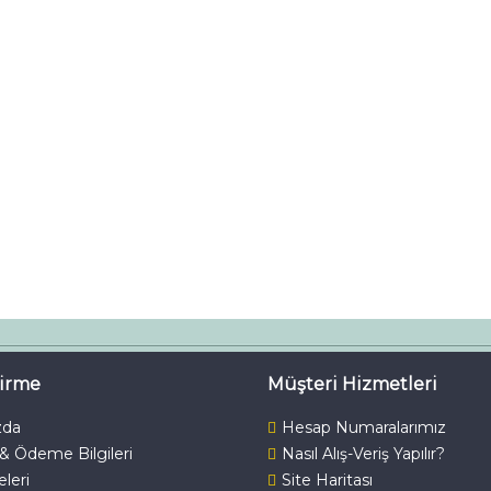
dirme
Müşteri Hizmetleri
zda
Hesap Numaralarımız
 & Ödeme Bilgileri
Nasıl Alış-Veriş Yapılır?
keleri
Site Haritası