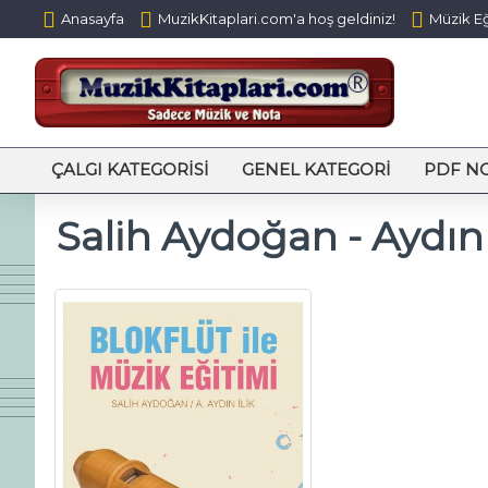
Anasayfa
MuzikKitaplari.com'a hoş geldiniz!
Müzik Eğ
ÇALGI KATEGORISI
GENEL KATEGORI
PDF N
Salih Aydoğan - Aydın 