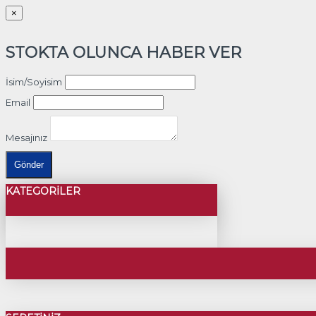
×
STOKTA OLUNCA HABER VER
İsim/Soyisim
Email
Mesajınız
Gönder
KATEGORILER