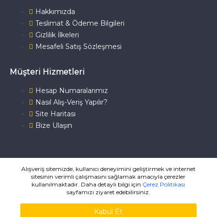
Hakkımızda
Teslimat & Ödeme Bilgileri
Gizlilik İlkeleri
Mesafeli Satış Sözleşmesi
Müşteri Hizmetleri
Hesap Numaralarımız
Nasıl Alış-Veriş Yapılır?
Site Haritası
Bize Ulaşın
Alışveriş sitemizde, kullanıcı deneyimini geliştirmek ve internet
sitesinin verimli çalışmasını sağlamak amacıyla çerezler
MuzikKitaplari.com ® 2007-2026
kullanılmaktadır. Daha detaylı bilgi için
Çerez Politikası
sayfamızı ziyaret edebilirsiniz.
Kabul Et