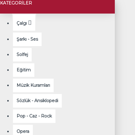
KATEGORILER
Çalgı
Şarkı - Ses
Solfej
Eğitim
Müzik Kuramları
Sözlük - Ansiklopedi
Pop - Caz - Rock
Opera