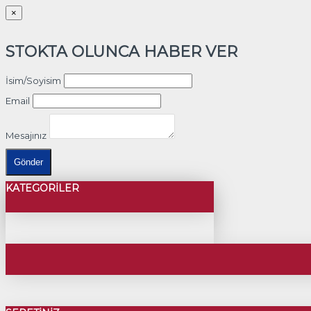
×
STOKTA OLUNCA HABER VER
İsim/Soyisim
Email
Mesajınız
Gönder
KATEGORILER