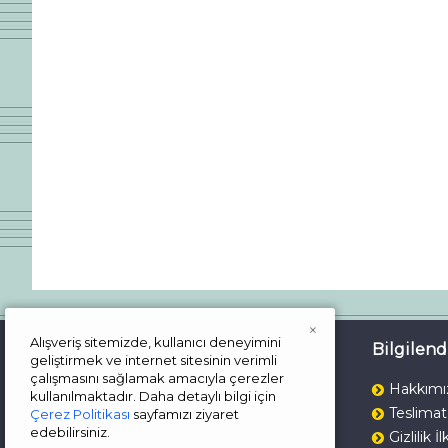
×
Alışveriş sitemizde, kullanıcı deneyimini
İletişim
Bilgilen
geliştirmek ve internet sitesinin verimli
çalışmasını sağlamak amacıyla çerezler
Çalışma Günlerimiz
Hakkımı
kullanılmaktadır. Daha detaylı bilgi için
Teslimat
Çerez Politikası
sayfamızı ziyaret
Pazartesi - Cuma
edebilirsiniz.
Gizlilik İl
Saat: 09.00 - 19.00