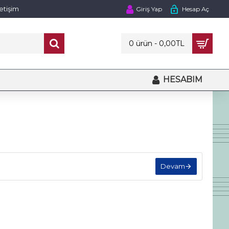
letişim
Giriş Yap
Hesap Aç
0 ürün - 0,00TL
HESABIM
Devam