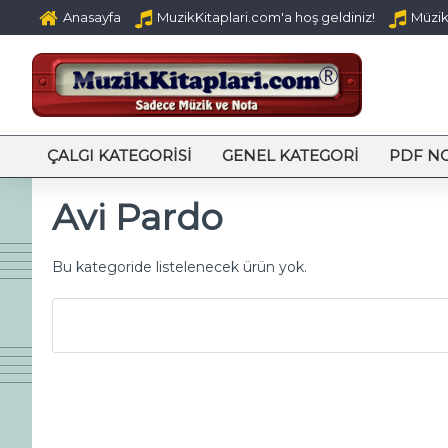
Anasayfa
MuzikKitaplari.com'a hoş geldiniz!
Müzik 
ÇALGI KATEGORISI
GENEL KATEGORI
PDF N
Avi Pardo
Bu kategoride listelenecek ürün yok.