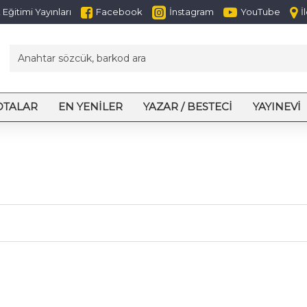
Eğitimi Yayınları
Facebook
İnstagram
YouTube
İ
OTALAR
EN YENILER
YAZAR / BESTECI
YAYINEVI