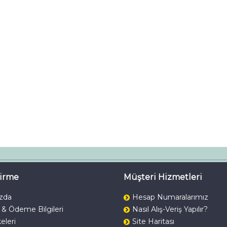
dirme
Müşteri Hizmetleri
zda
Hesap Numaralarımız
 & Ödeme Bilgileri
Nasıl Alış-Veriş Yapılır?
keleri
Site Haritası