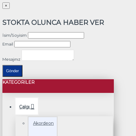
×
STOKTA OLUNCA HABER VER
İsim/Soyisim
Email
Mesajınız
Gönder
KATEGORILER
Çalgı
Akordeon