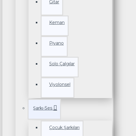
Gitar
Keman
Piyano
Solo Çalgılar
Viyolonsel
Şarkı-Ses
Çocuk Şarkıları