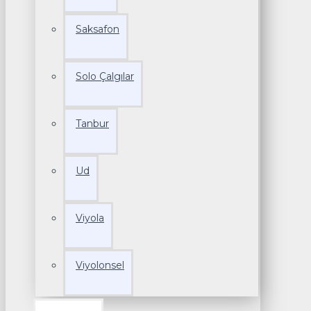
Saksafon
Solo Çalgılar
Tanbur
Ud
Viyola
Viyolonsel