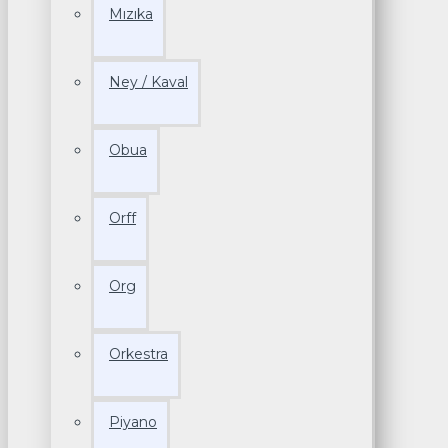
Mızıka
Ney / Kaval
Obua
Orff
Org
Orkestra
Piyano