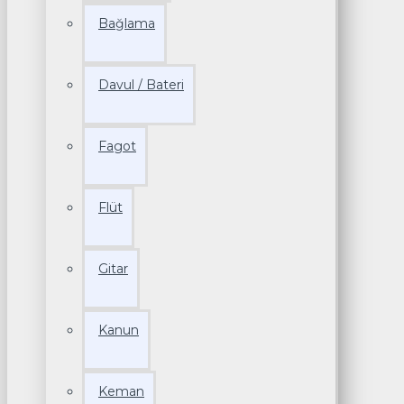
Bağlama
Davul / Bateri
Fagot
Flüt
Gitar
Kanun
Keman