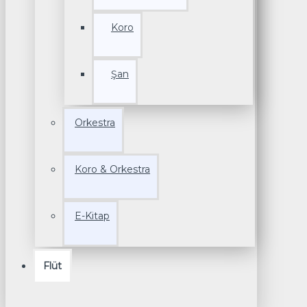
Koro
Şan
Orkestra
Koro & Orkestra
E-Kitap
Flüt