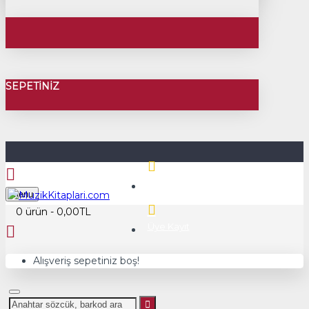
SEPETINIZ
Üye Girişi
Menu
0 ürün - 0,00TL
Üye Kayıt
Alışveriş sepetiniz boş!