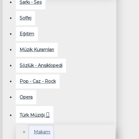
Şarkı - Ses
Solfej
Eğitim
Müzik Kuramları
Sözlük - Ansiklopedi
Pop - Caz - Rock
Opera
Türk Müziği
Makam