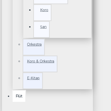
Koro
Şan
Orkestra
Koro & Orkestra
E-Kitap
Flüt