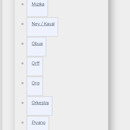
Mızıka
Ney / Kaval
Obua
Orff
Org
Orkestra
Piyano