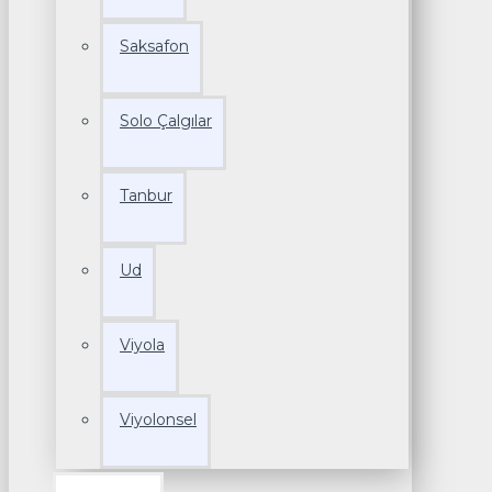
Saksafon
Solo Çalgılar
Tanbur
Ud
Viyola
Viyolonsel