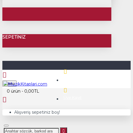
SEPETINIZ
Üye Girişi
Menu
0 ürün - 0,00TL
Üye Kayıt
Alışveriş sepetiniz boş!