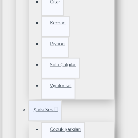
Gitar
Keman
Piyano
Solo Çalgılar
Viyolonsel
Şarkı-Ses
Çocuk Şarkıları