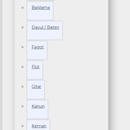
Bağlama
Davul / Bateri
Fagot
Flüt
Gitar
Kanun
Keman