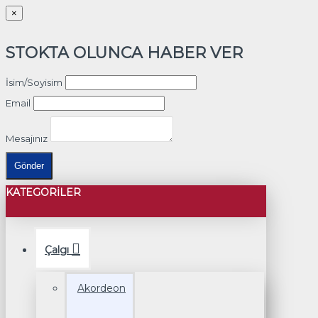
×
STOKTA OLUNCA HABER VER
İsim/Soyisim
Email
Mesajınız
Gönder
KATEGORILER
Çalgı
Akordeon