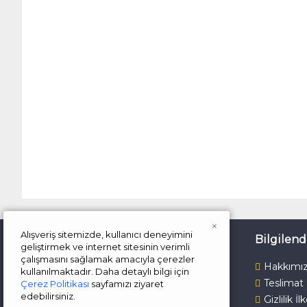
×
Alışveriş sitemizde, kullanıcı deneyimini
İletişim
Bilgilen
geliştirmek ve internet sitesinin verimli
çalışmasını sağlamak amacıyla çerezler
Çalışma Günlerimiz
Hakkımı
kullanılmaktadır. Daha detaylı bilgi için
Teslimat
Çerez Politikası
sayfamızı ziyaret
Pazartesi - Cuma
edebilirsiniz.
Gizlilik İl
Saat: 09.00 - 19.00