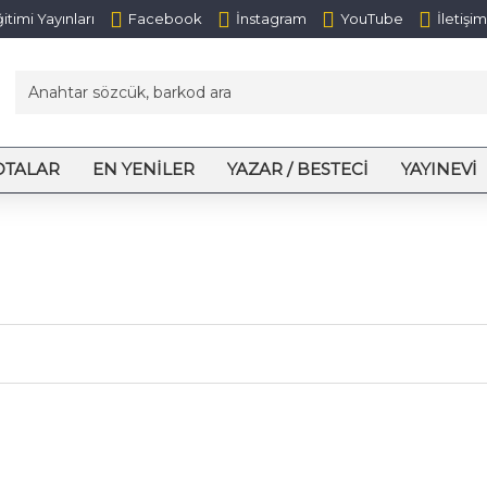
itimi Yayınları
Facebook
İnstagram
YouTube
İletişim
OTALAR
EN YENILER
YAZAR / BESTECI
YAYINEVI