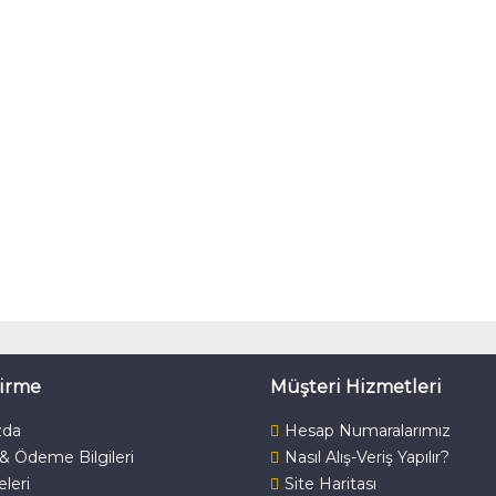
dirme
Müşteri Hizmetleri
zda
Hesap Numaralarımız
 & Ödeme Bilgileri
Nasıl Alış-Veriş Yapılır?
keleri
Site Haritası