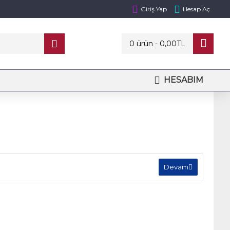
Giriş Yap
Hesap Aç
0 ürün - 0,00TL
HESABIM
Devam