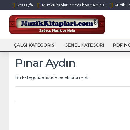
Anasayfa
MuzikKitaplari.com'a hoş geldiniz!
Müzik Eğ
ÇALGI KATEGORISI
GENEL KATEGORI
PDF N
Pınar Aydın
Bu kategoride listelenecek ürün yok.