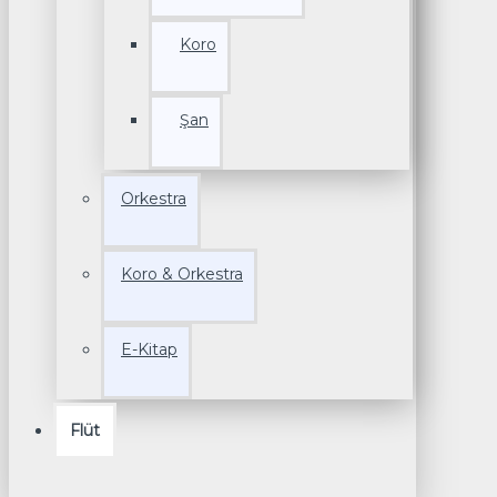
Koro
Şan
Orkestra
Koro & Orkestra
E-Kitap
Flüt