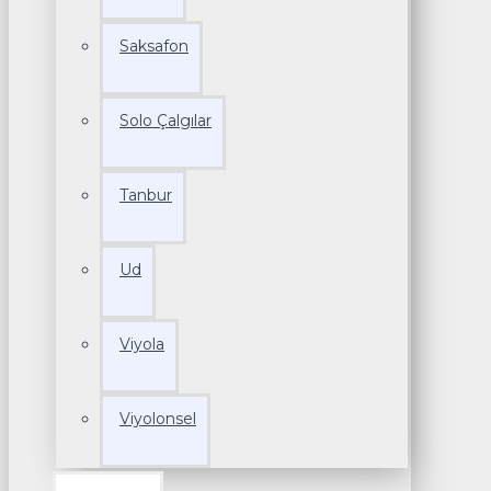
Saksafon
Solo Çalgılar
Tanbur
Ud
Viyola
Viyolonsel