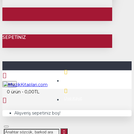
SEPETINIZ
Üye Girişi
Menu
0 ürün - 0,00TL
Üye Kayıt
Alışveriş sepetiniz boş!