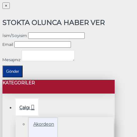
×
STOKTA OLUNCA HABER VER
İsim/Soyisim
Email
Mesajınız
Gönder
KATEGORILER
Çalgı
Akordeon