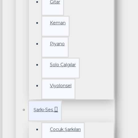
Gitar
Keman
Piyano
Solo Çalgılar
Viyolonsel
Şarkı-Ses
Çocuk Şarkıları