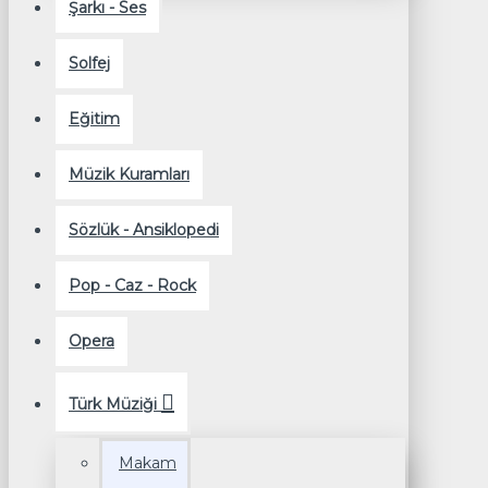
Şarkı - Ses
Solfej
Eğitim
Müzik Kuramları
Sözlük - Ansiklopedi
Pop - Caz - Rock
Opera
Türk Müziği
Makam