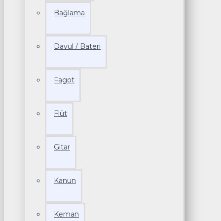
Bağlama
Davul / Bateri
Fagot
Flüt
Gitar
Kanun
Keman