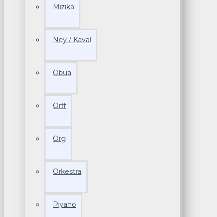
Mızıka
Ney / Kaval
Obua
Orff
Org
Orkestra
Piyano