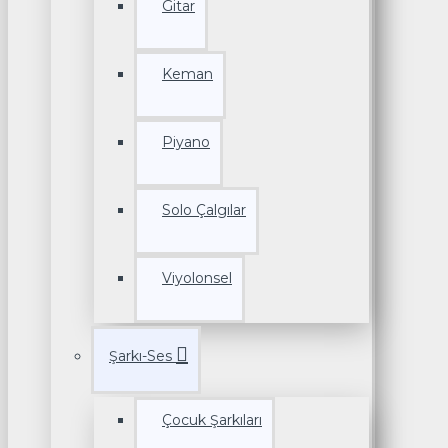
Gitar
Keman
Piyano
Solo Çalgılar
Viyolonsel
Şarkı-Ses
Çocuk Şarkıları