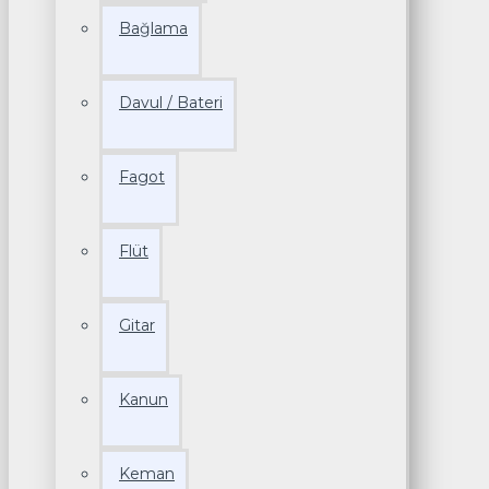
Bağlama
Davul / Bateri
Fagot
Flüt
Gitar
Kanun
Keman