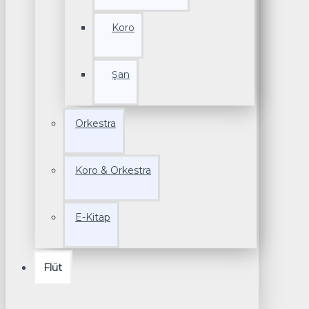
Koro
Şan
Orkestra
Koro & Orkestra
E-Kitap
Flüt