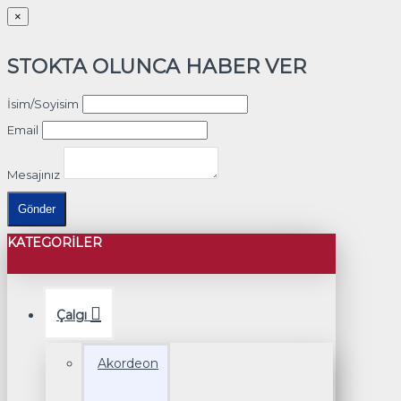
×
STOKTA OLUNCA HABER VER
İsim/Soyisim
Email
Mesajınız
Gönder
KATEGORILER
Çalgı
Akordeon