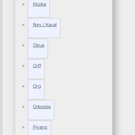
Mızıka
Ney / Kaval
Obua
Orff
Org
Orkestra
Piyano