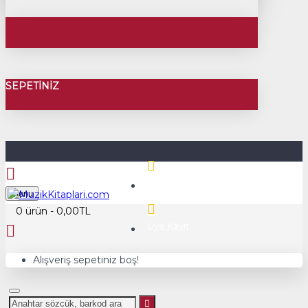
SEPETINIZ
Üye Girişi
Menu
0 ürün - 0,00TL
Üye Kayıt
Alışveriş sepetiniz boş!