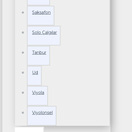
Saksafon
Solo Çalgılar
Tanbur
Ud
Viyola
Viyolonsel