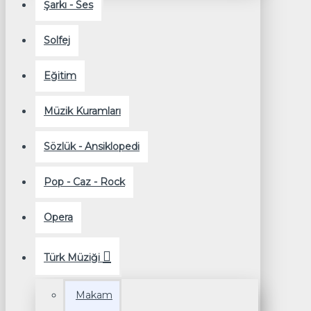
Şarkı - Ses
Solfej
Eğitim
Müzik Kuramları
Sözlük - Ansiklopedi
Pop - Caz - Rock
Opera
Türk Müziği
Makam