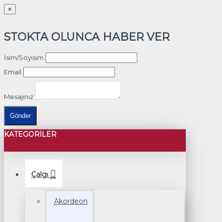
×
STOKTA OLUNCA HABER VER
İsim/Soyisim
Email
Mesajınız
Gönder
KATEGORILER
Çalgı
Akordeon