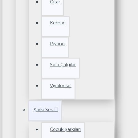
Gitar
Keman
Piyano
Solo Çalgılar
Viyolonsel
Şarkı-Ses
Çocuk Şarkıları