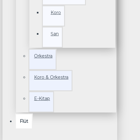
Koro
Şan
Orkestra
Koro & Orkestra
E-Kitap
Flüt