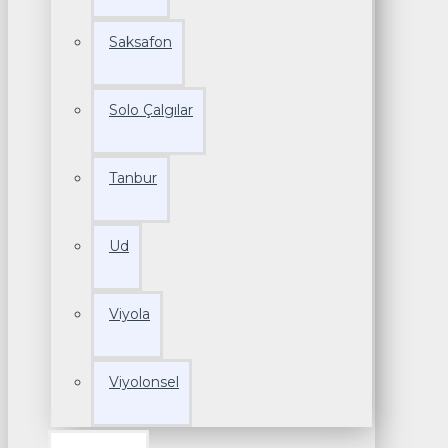
Saksafon
Solo Çalgılar
Tanbur
Ud
Viyola
Viyolonsel