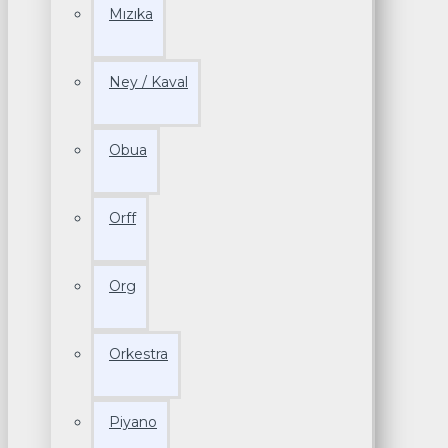
Mızıka
Ney / Kaval
Obua
Orff
Org
Orkestra
Piyano