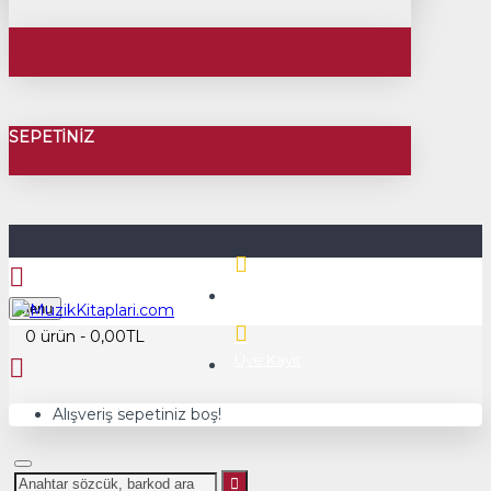
SEPETINIZ
Üye Girişi
Menu
0 ürün - 0,00TL
Üye Kayıt
Alışveriş sepetiniz boş!