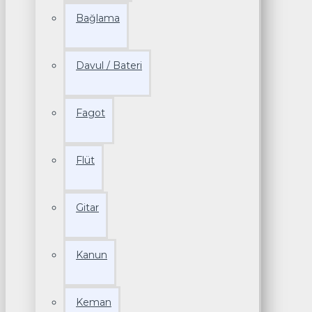
Bağlama
Davul / Bateri
Fagot
Flüt
Gitar
Kanun
Keman