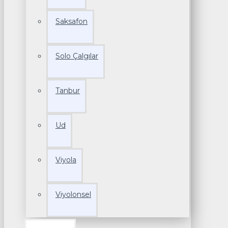
Saksafon
Solo Çalgılar
Tanbur
Ud
Viyola
Viyolonsel