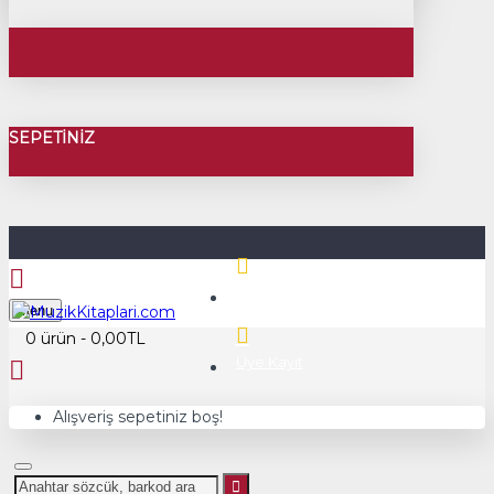
SEPETINIZ
Üye Girişi
Menu
0 ürün - 0,00TL
Üye Kayıt
Alışveriş sepetiniz boş!