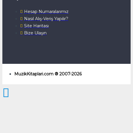
Hesap Numaralarımız
Nasıl Alış-Veriş Yapılır?
Site Haritası
Bize Ulaşın
MuzikKitaplari.com ® 2007-2026