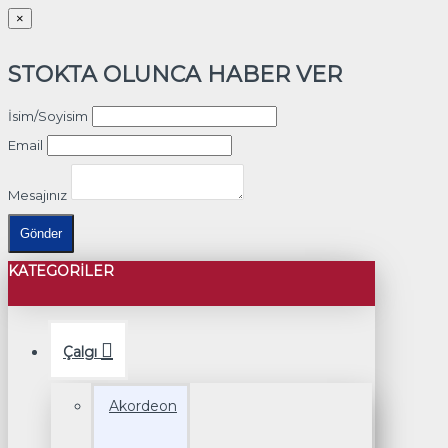
×
STOKTA OLUNCA HABER VER
İsim/Soyisim
Email
Mesajınız
Gönder
KATEGORILER
Çalgı
Akordeon