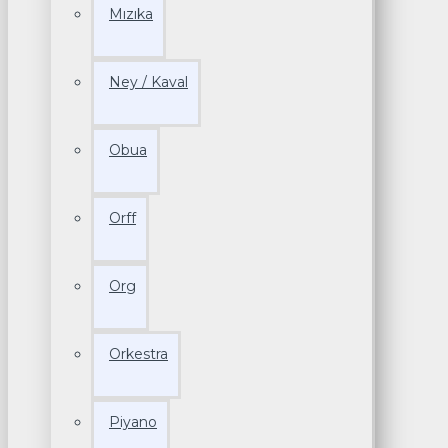
Mızıka
Ney / Kaval
Obua
Orff
Org
Orkestra
Piyano