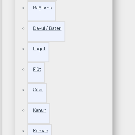
Bağlama
Davul / Bateri
Fagot
Flüt
Gitar
Kanun
Keman