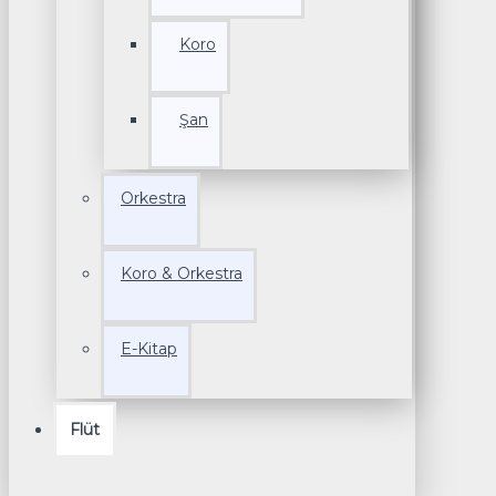
Koro
Şan
Orkestra
Koro & Orkestra
E-Kitap
Flüt