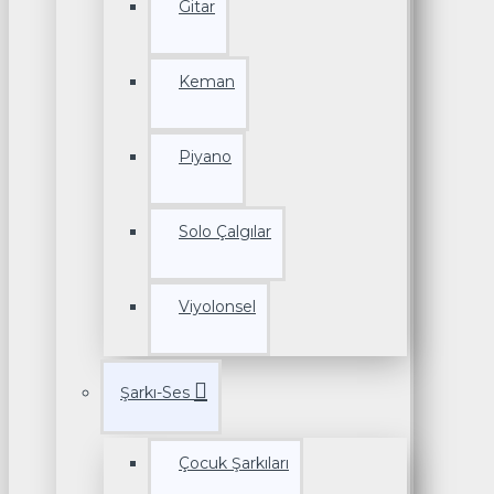
Gitar
Keman
Piyano
Solo Çalgılar
Viyolonsel
Şarkı-Ses
Çocuk Şarkıları