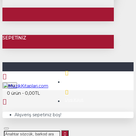
SEPETINIZ
Üye Girişi
Menu
0 ürün - 0,00TL
Üye Kayıt
Alışveriş sepetiniz boş!