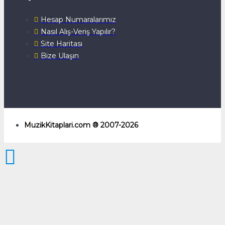
Hesap Numaralarımız
Nasıl Alış-Veriş Yapılır?
Site Haritası
Bize Ulaşın
MuzikKitaplari.com ® 2007-2026