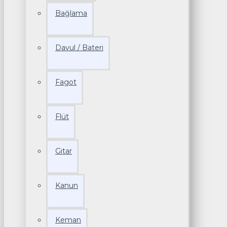
Bağlama
Davul / Bateri
Fagot
Flüt
Gitar
Kanun
Keman