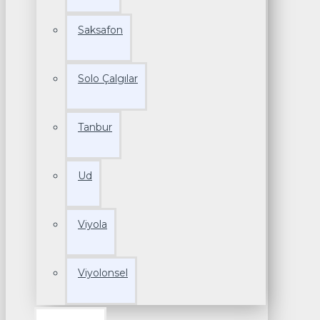
Saksafon
Solo Çalgılar
Tanbur
Ud
Viyola
Viyolonsel