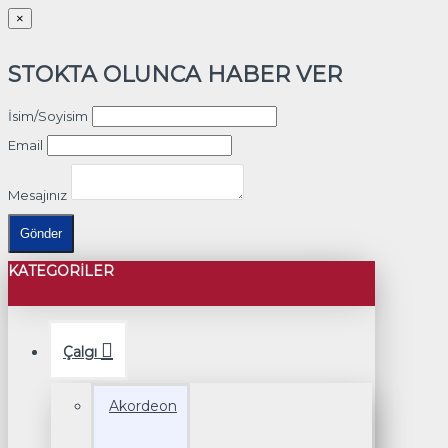
×
STOKTA OLUNCA HABER VER
İsim/Soyisim
Email
Mesajınız
Gönder
KATEGORILER
Çalgı
Akordeon