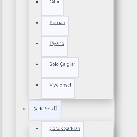
Gitar
Keman
Piyano
Solo Çalgılar
Viyolonsel
Şarkı-Ses
Çocuk Şarkıları