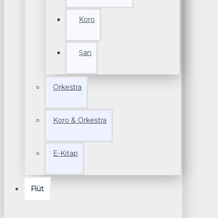
Koro
Şan
Orkestra
Koro & Orkestra
E-Kitap
Flüt