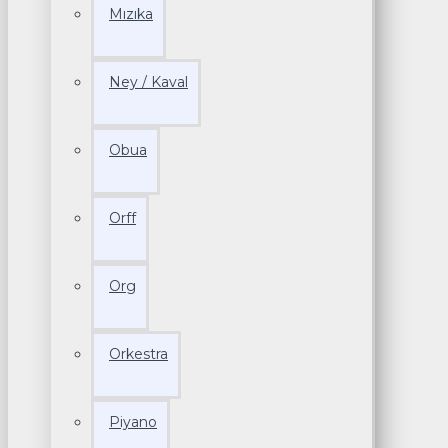
Mızıka
Ney / Kaval
Obua
Orff
Org
Orkestra
Piyano