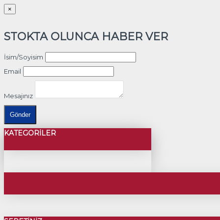
×
STOKTA OLUNCA HABER VER
İsim/Soyisim
Email
Mesajınız
Gönder
KATEGORILER