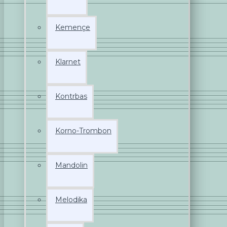
Kemençe
Klarnet
Kontrbas
Korno-Trombon
Mandolin
Melodika