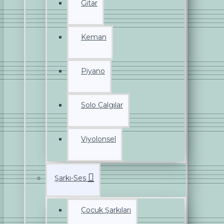
Gitar
Keman
Piyano
Solo Çalgılar
Viyolonsel
Şarkı-Ses
Çocuk Şarkıları