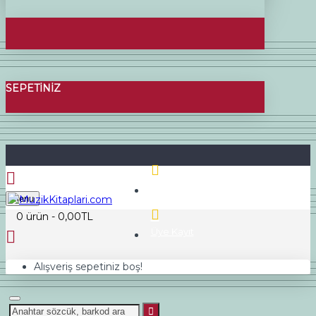
SEPETINIZ
Üye Girişi
Menu
0 ürün - 0,00TL
Üye Kayıt
Alışveriş sepetiniz boş!