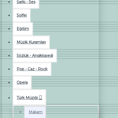
Şarkı - Ses
Solfej
Eğitim
Müzik Kuramları
Sözlük - Ansiklopedi
Pop - Caz - Rock
Opera
Türk Müziği
Makam