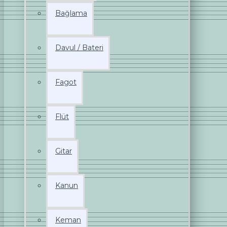
Bağlama
Davul / Bateri
Fagot
Flüt
Gitar
Kanun
Keman