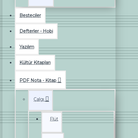
Besteciler
Defterler - Hobi
Yazılım
Kültür Kitapları
PDF Nota - Kitap
Çalgı
Flüt