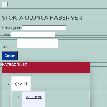
×
STOKTA OLUNCA HABER VER
İsim/Soyisim
Email
Mesajınız
Gönder
KATEGORILER
Çalgı
Akordeon