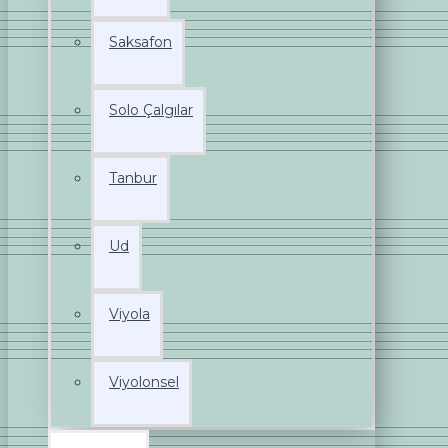
Saksafon
Solo Çalgılar
Tanbur
Ud
Viyola
Viyolonsel