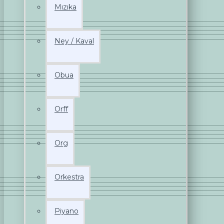
Mızıka
Ney / Kaval
Obua
Orff
Org
Orkestra
Piyano