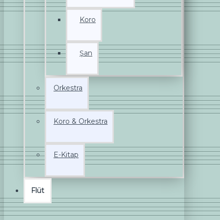
Koro
Şan
Orkestra
Koro & Orkestra
E-Kitap
Flüt