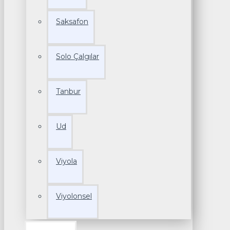
Saksafon
Solo Çalgılar
Tanbur
Ud
Viyola
Viyolonsel