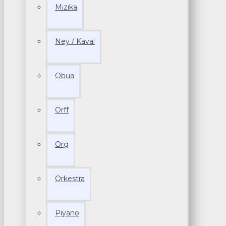
Mızıka
Ney / Kaval
Obua
Orff
Org
Orkestra
Piyano