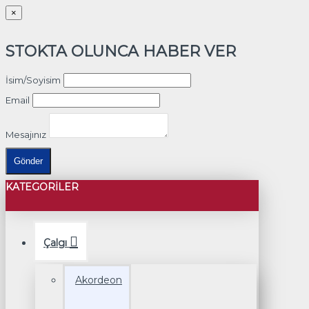
×
STOKTA OLUNCA HABER VER
İsim/Soyisim
Email
Mesajınız
Gönder
KATEGORILER
Çalgı
Akordeon