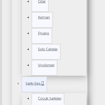
Gitar
Keman
Piyano
Solo Çalgılar
Viyolonsel
Şarkı-Ses
Çocuk Şarkıları