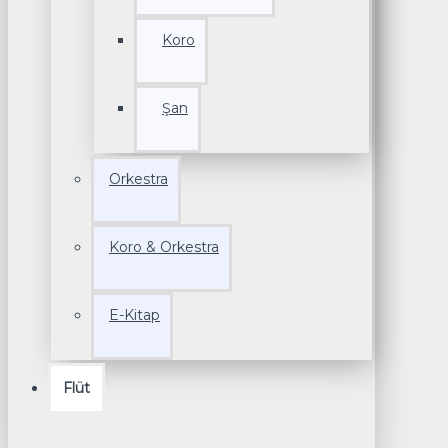
Koro
Şan
Orkestra
Koro & Orkestra
E-Kitap
Flüt