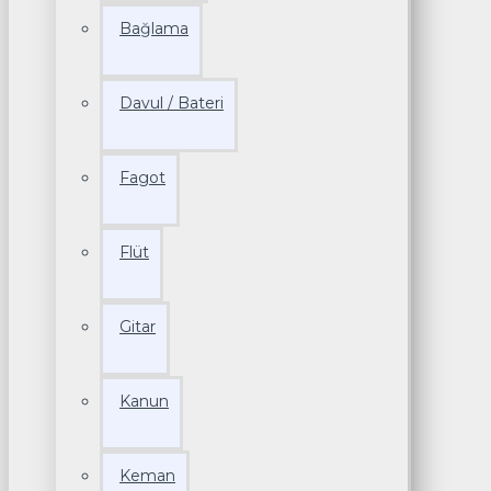
Bağlama
Davul / Bateri
Fagot
Flüt
Gitar
Kanun
Keman