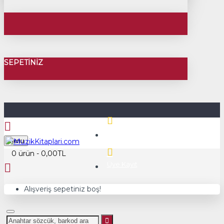
SEPETINIZ
Üye Girişi
Menu
0 ürün - 0,00TL
Üye Kayıt
Alışveriş sepetiniz boş!