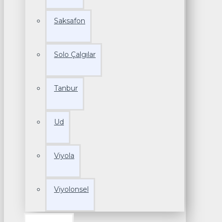
Saksafon
Solo Çalgılar
Tanbur
Ud
Viyola
Viyolonsel