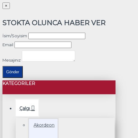
×
STOKTA OLUNCA HABER VER
İsim/Soyisim
Email
Mesajınız
Gönder
KATEGORILER
Çalgı
Akordeon