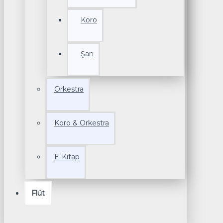
Koro
Şan
Orkestra
Koro & Orkestra
E-Kitap
Flüt