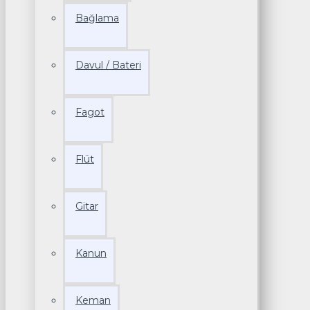
Bağlama
Davul / Bateri
Fagot
Flüt
Gitar
Kanun
Keman