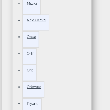
Mızıka
Ney / Kaval
Obua
Orff
Org
Orkestra
Piyano