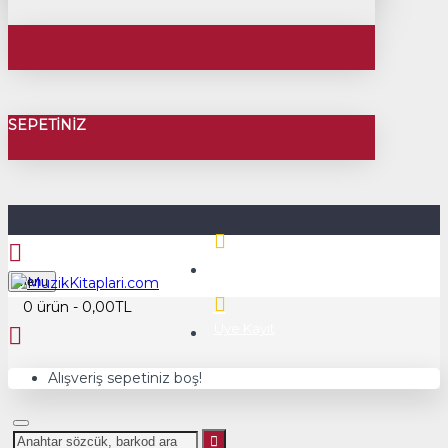
SEPETINIZ
Üye Girişi
Menu
0 ürün - 0,00TL
Üye Kayıt
Alışveriş sepetiniz boş!