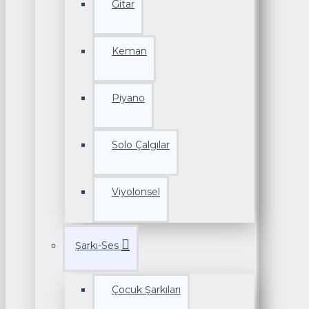
Gitar
Keman
Piyano
Solo Çalgılar
Viyolonsel
Şarkı-Ses
Çocuk Şarkıları