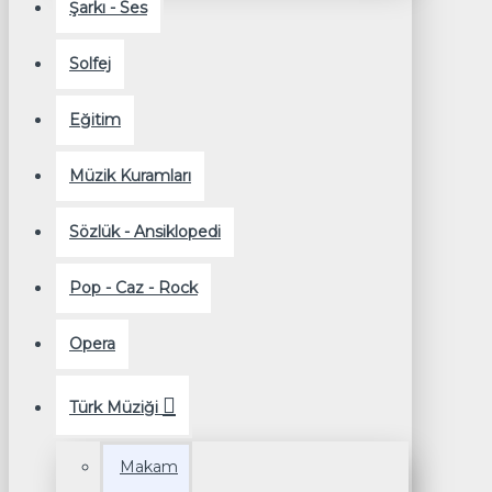
Şarkı - Ses
Solfej
Eğitim
Müzik Kuramları
Sözlük - Ansiklopedi
Pop - Caz - Rock
Opera
Türk Müziği
Makam