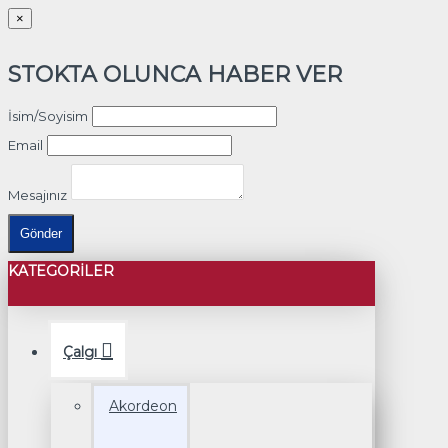
×
STOKTA OLUNCA HABER VER
İsim/Soyisim
Email
Mesajınız
Gönder
KATEGORILER
Çalgı
Akordeon