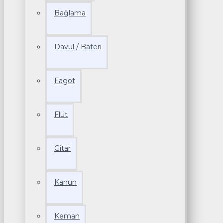
Bağlama
Davul / Bateri
Fagot
Flüt
Gitar
Kanun
Keman