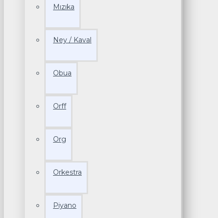
Mızıka
Ney / Kaval
Obua
Orff
Org
Orkestra
Piyano