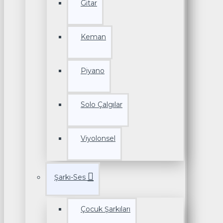
Gitar
Keman
Piyano
Solo Çalgılar
Viyolonsel
Şarkı-Ses
Çocuk Şarkıları