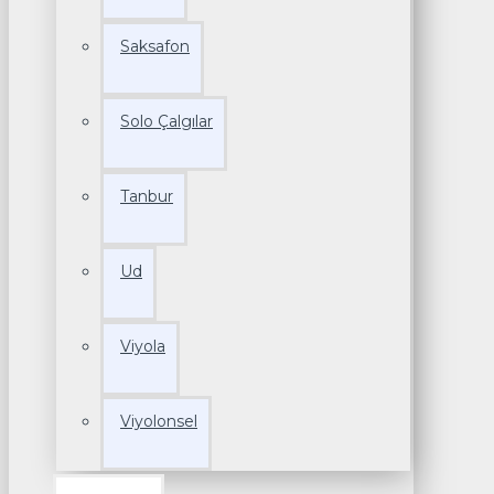
Saksafon
Solo Çalgılar
Tanbur
Ud
Viyola
Viyolonsel