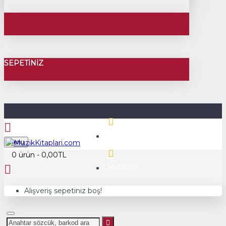
SEPETINIZ
Üye Girişi
Menu
0 ürün - 0,00TL
Üye Kayıt
Alışveriş sepetiniz boş!