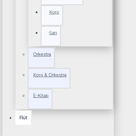
Koro
Şan
Orkestra
Koro & Orkestra
E-Kitap
Flüt