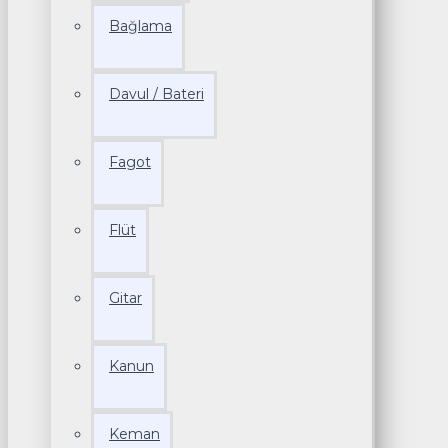
Bağlama
Davul / Bateri
Fagot
Flüt
Gitar
Kanun
Keman