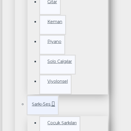
Gitar
Keman
Piyano
Solo Çalgılar
Viyolonsel
Şarkı-Ses
Çocuk Şarkıları