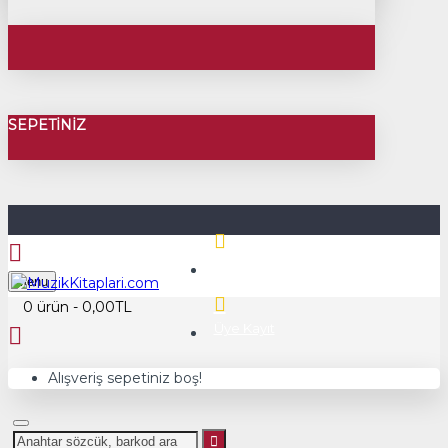
SEPETINIZ
Üye Girişi
Menu
0 ürün - 0,00TL
Üye Kayıt
Alışveriş sepetiniz boş!