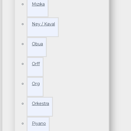
Mızıka
Ney / Kaval
Obua
Orff
Org
Orkestra
Piyano