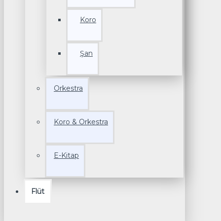
Koro
Şan
Orkestra
Koro & Orkestra
E-Kitap
Flüt