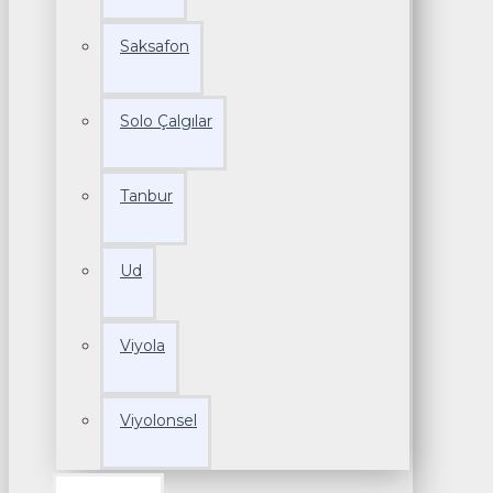
Saksafon
Solo Çalgılar
Tanbur
Ud
Viyola
Viyolonsel