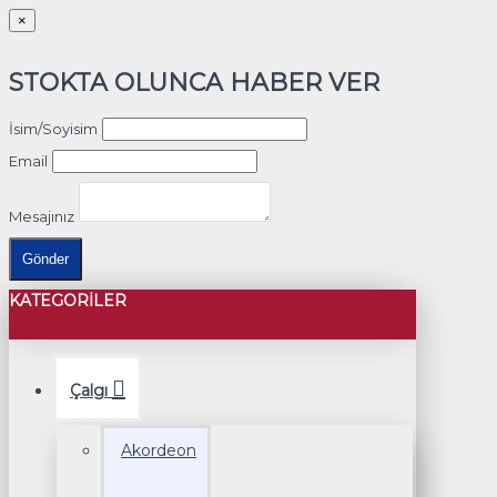
×
STOKTA OLUNCA HABER VER
İsim/Soyisim
Email
Mesajınız
Gönder
KATEGORILER
Çalgı
Akordeon