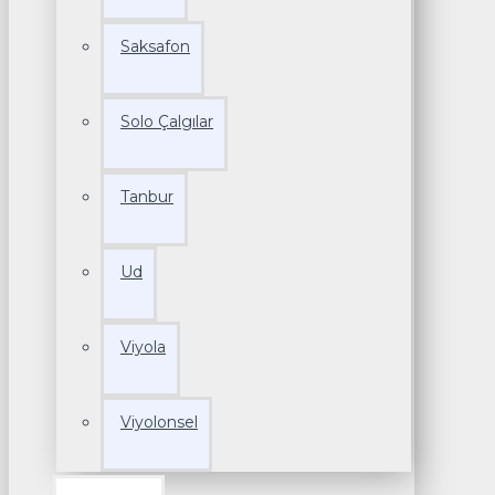
Saksafon
Solo Çalgılar
Tanbur
Ud
Viyola
Viyolonsel