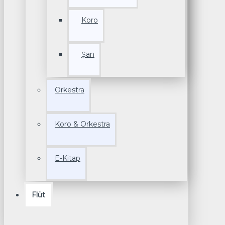
Koro
Şan
Orkestra
Koro & Orkestra
E-Kitap
Flüt