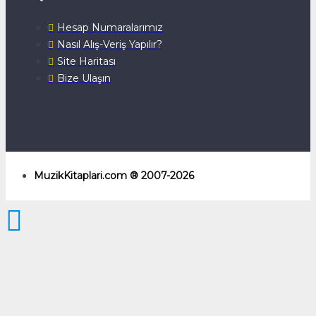
Hesap Numaralarımız
Nasıl Alış-Veriş Yapılır?
Site Haritası
Bize Ulaşın
MuzikKitaplari.com ® 2007-2026