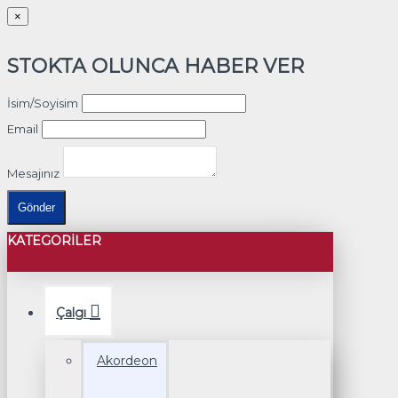
×
STOKTA OLUNCA HABER VER
İsim/Soyisim
Email
Mesajınız
Gönder
KATEGORILER
Çalgı
Akordeon