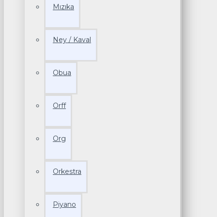
Mızıka
Ney / Kaval
Obua
Orff
Org
Orkestra
Piyano