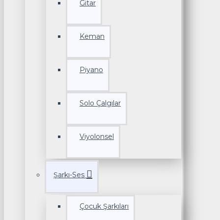
Gitar
Keman
Piyano
Solo Çalgılar
Viyolonsel
Şarkı-Ses
Çocuk Şarkıları