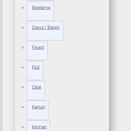
Bağlama
Davul / Bateri
Fagot
Flüt
Gitar
Kanun
Keman