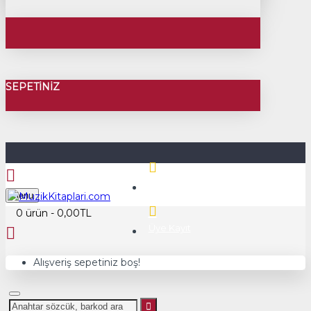
SEPETINIZ
Üye Girişi
Menu
0 ürün - 0,00TL
Üye Kayıt
Alışveriş sepetiniz boş!