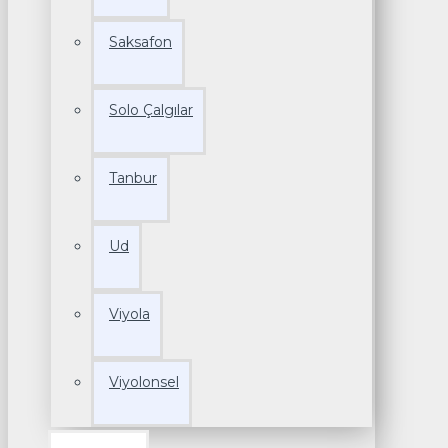
Saksafon
Solo Çalgılar
Tanbur
Ud
Viyola
Viyolonsel