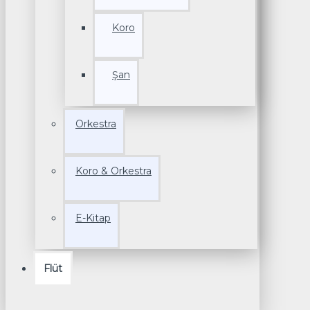
Koro
Şan
Orkestra
Koro & Orkestra
E-Kitap
Flüt