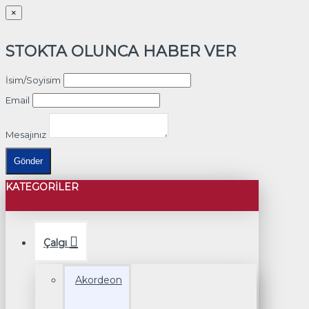
×
STOKTA OLUNCA HABER VER
İsim/Soyisim
Email
Mesajınız
Gönder
KATEGORILER
Çalgı
Akordeon