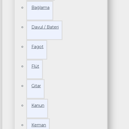
Bağlama
Davul / Bateri
Fagot
Flüt
Gitar
Kanun
Keman