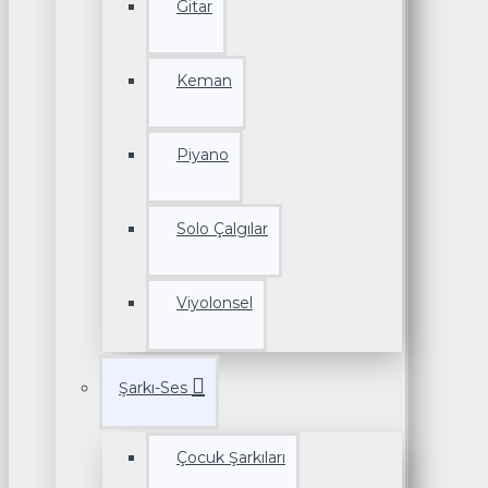
Gitar
Keman
Piyano
Solo Çalgılar
Viyolonsel
Şarkı-Ses
Çocuk Şarkıları