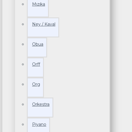
Mızıka
Ney / Kaval
Obua
Orff
Org
Orkestra
Piyano