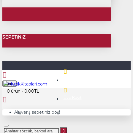
SEPETINIZ
Üye Girişi
Menu
0 ürün - 0,00TL
Üye Kayıt
Alışveriş sepetiniz boş!