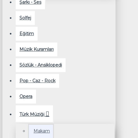
Şarkı - Ses
Solfej
Eğitim
Müzik Kuramları
Sözlük - Ansiklopedi
Pop - Caz - Rock
Opera
Türk Müziği
Makam