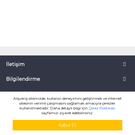
İletişim
Bilgilendirme
Müşteri Hizmetleri
Alışveriş sitemizde, kullanıcı deneyimini geliştirmek ve internet
sitesinin verimli çalışmasını sağlamak amacıyla çerezler
kullanılmaktadır. Daha detaylı bilgi için
Çerez Politikası
sayfamızı ziyaret edebilirsiniz.
Kabul Et
MuzikKitaplari.com ® 2007-2026