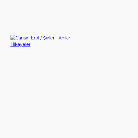
Ürün Karşılaştırma (0)
YouTube
Sırala:
İletişim
Göster:
Giriş Yap
Cansın Erol / Şiirler - Anılar - Hikayeler
Hesap Aç
40,00TL
Sepete Ekle
Gösterilen: 1 ile 1 arası, toplam: 1 (1 Sayfa)
İletişim
Çalışma Günlerimiz