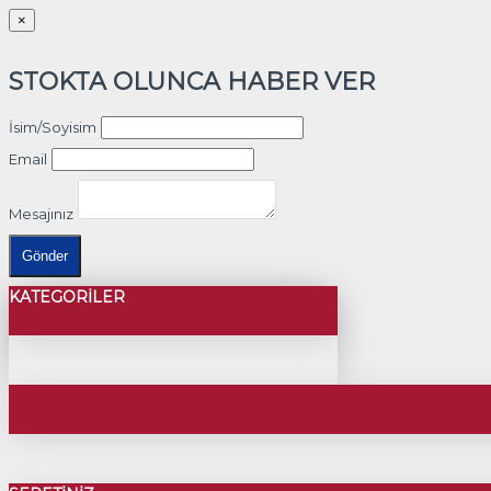
×
STOKTA OLUNCA HABER VER
İsim/Soyisim
Email
Mesajınız
Gönder
KATEGORILER