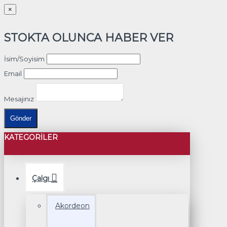
×
STOKTA OLUNCA HABER VER
İsim/Soyisim
Email
Mesajınız
Gönder
KATEGORILER
Çalgı
Akordeon