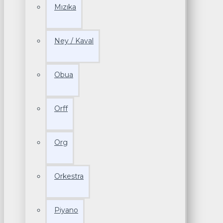
Mızıka
Ney / Kaval
Obua
Orff
Org
Orkestra
Piyano