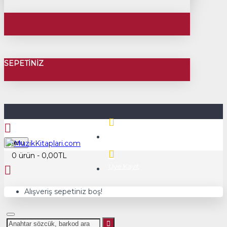
SEPETINIZ
Üye Girişi
Menu
0 ürün - 0,00TL
Üye Kayıt
Alışveriş sepetiniz boş!