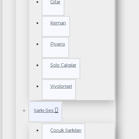
Gitar
Keman
Piyano
Solo Çalgılar
Viyolonsel
Şarkı-Ses
Çocuk Şarkıları