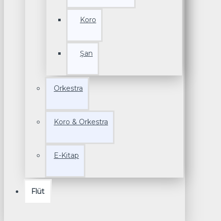
Koro
Şan
Orkestra
Koro & Orkestra
E-Kitap
Flüt