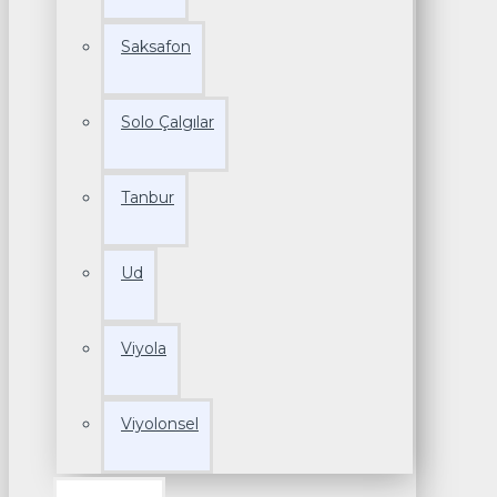
Saksafon
Solo Çalgılar
Tanbur
Ud
Viyola
Viyolonsel