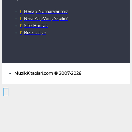
Hesap Numaralarımız
Nasıl Alış-Veriş Yapılır?
Site Haritası
Bize Ulaşın
MuzikKitaplari.com ® 2007-2026